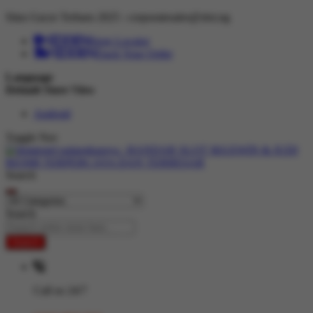
Situs Gacor Terbaru 2025 :
corporatesales@slot.ng
hidden
Store Locator
hidden
Track Your Order
Language
Default Store View
Android
Toggle Nav
Search
Search
Search
Call us 24/7