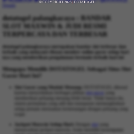
© COPYRIGHT 2025
|
DOTATOGEL
Details
dotatogel palangkaraya : BANDAR
SLOT MAXWIN & JUDI RESMI
TERPERCAYA DAN TERBESAR
dotatogel palangkaraya merupakan bandar slot terbesar dan
terbaik yang melayani ribuan member online gacor setiap hari
nya yang memberikan pengalaman bermain terbaik hari ini
Mengapa Memilih DOTATOGEL Sebagai Situs Slot
Gacor Hari Ini?
Slot Gacor yang Mudah Menang:
DOTATOGEL dikenal
karena menyediakan berbagai pilihan
slot gacor
yang
memberikan peluang menang lebih besar. Tidak hanya itu,
sistem permainan yang adil dan transparan memungkinkan
setiap pemain merasakan kemenangan dengan peluang yang
wajar.
Jackpot Maxwin Setiap Hari:
Dengan
slot
yang
menawarkan jackpot maxwin, Anda memiliki kesempatan