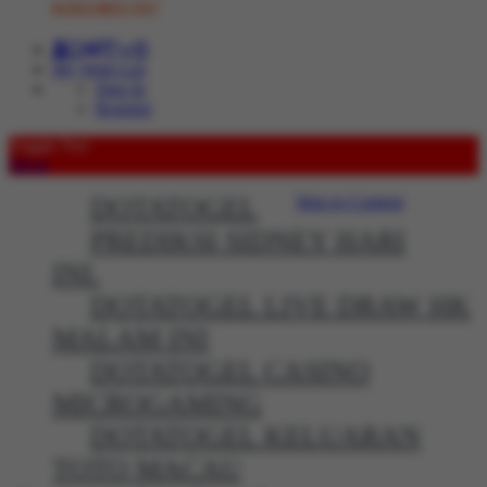
62 822-6025-7117
Cart
0
My Wish List
Sign In
Register
Toggle Nav
Menu
DOTATOGEL
Skip to Content
PREDIKSI SIDNEY HARI
INI.
DOTATOGEL LIVE DRAW HK
MALAM INI
DOTATOGEL CASINO
MICROGAMING
DOTATOGEL KELUARAN
TOTO MACAU