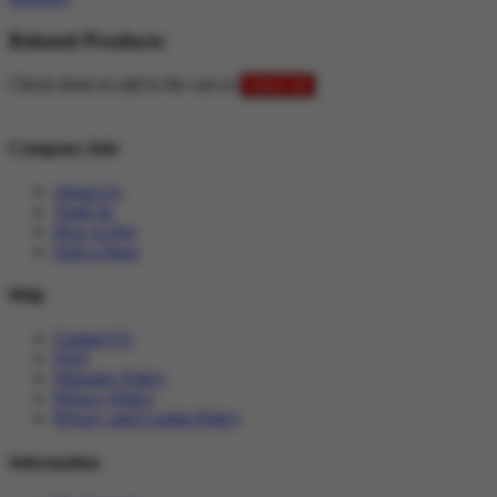
Related Products
Check items to add to the cart or
select all
Company Info
About Us
Trade In
How to Pay
Find a Store
Help
Contact Us
FAQ
Warranty Policy
Privacy Policy
Privacy and Cookie Policy
Information