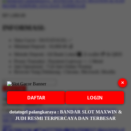
RP 1,000.00
INFORMASI:
Situs Gacor : DOTATOGEL ✅
Minimal Deposit : 10,000.00 💰
Metode Deposit : All Bank Lokal 🏧, E-wallet 💳 & QRIS
Proses Transaksi : Payment Gateway +- 1 Menit
Jam Oprasional : 7/24 Jam Online Nontop
Browser Yang Didukung : Chrome, Microsoft, Mozilla
×
Add to Cart
Add to Wish List
Add to Compare
DAFTAR
LOGIN
SKU
90NX04S1-M00FC0
Categories:
PREDIKSI SIDNEY HARI INI.
,
DOTATOGEL
dotatogel palangkaraya : BANDAR SLOT MAXWIN &
LIVE DRAW HK MALAM INI
,
DOTATOGEL CASINO
JUDI RESMI TERPERCAYA DAN TERBESAR
MICROGAMING
share
Facebook
Twitter
Pinterest
Google