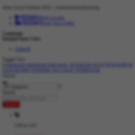
Situs Gacor Terbaru 2025 :
corporatesales@slot.ng
hidden
Store Locator
hidden
Track Your Order
Language
Default Store View
Android
Toggle Nav
Search
Search
Search
Call us 24/7