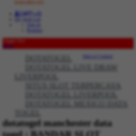
62 822-6025-7117
Cart
0
My Wish List
Sign In
Register
Toggle Nav
Menu
DOTATOGEL
Skip to Content
DOTATOGEL LIVE DRAW
LIVERPOOL
SITUS SLOT TERPERCAYA
DOTATOGEL LIVERPOOL
DOTATOGEL MEXICO DATA
TOGEL
dotatogel manchester data
togel : BANDAR SLOT