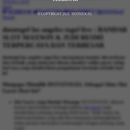
TOGEL LIVE
share
Facebook
Twitter
Pinterest
Google
© COPYRIGHT 2025
|
DOTATOGEL
Details
dotatogel los angeles togel live : BANDAR
SLOT MAXWIN & JUDI RESMI
TERPERCAYA DAN TERBESAR
dotatogel los angeles togel live merupakan bandar slot terbesar
dan terbaik yang melayani ribuan member online gacor setiap
hari nya yang memberikan pengalaman bermain terbaik hari
ini
Mengapa Memilih DOTATOGEL Sebagai Situs Slot
Gacor Hari Ini?
Slot Gacor yang Mudah Menang:
DOTATOGEL dikenal
karena menyediakan berbagai pilihan
slot gacor
yang
memberikan peluang menang lebih besar. Tidak hanya itu,
sistem permainan yang adil dan transparan memungkinkan
setiap pemain merasakan kemenangan dengan peluang yang
wajar.