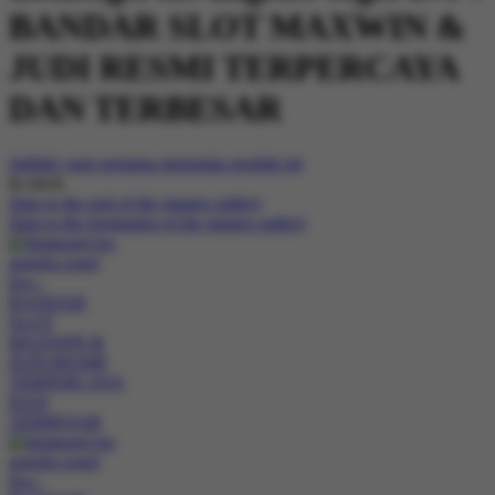
BANDAR SLOT MAXWIN &
JUDI RESMI TERPERCAYA
DAN TERBESAR
Jadilah yang pertama mengulas produk ini
In stock
Skip to the end of the images gallery
Skip to the beginning of the images gallery