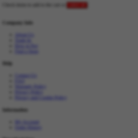
Check items to add to the cart or
select all
Company Info
About Us
Trade In
How to Pay
Find a Store
Help
Contact Us
FAQ
Warranty Policy
Privacy Policy
Privacy and Cookie Policy
Information
My Account
Order History