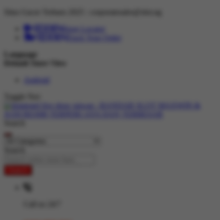
Situs Gacor Terbaru 2025 :
corporatesales@slot.ng
hidden
Store Locator
hidden
Track Your Order
Language
Default Store View
Android
Toggle Nav
Search
Search
Search
Call us 24/7