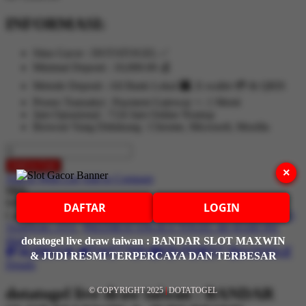
INFORMASI:
Situs Gacor : DOTATOGEL ✅
Minimal Deposit : 10,000.00 💰
Metode Deposit : All Bank Lokal 🏧, E-wallet 💳 & QRIS
Proses Transaksi : Payment Gateway +- 1 Menit
Jam Oprasional : 7/24 Jam Online Nontop
Browser Yang Didukung : Chrome, Microsoft, Mozilla
Add to Cart
×
Add to Wish List
Add to Compare
SKU
90NX04S1-M00FC0
DAFTAR
LOGIN
Categories:
DOTATOGEL SLOT GACOR X500
,
SITUS TOTO
TERPERCAYA
,
PREDIKSI ANGKA TOGEL 4D HARI INI
share
dotatogel live draw taiwan : BANDAR SLOT MAXWIN
Facebook
Twitter
Pinterest
Google
& JUDI RESMI TERPERCAYA DAN TERBESAR
Details
dotatogel live draw taiwan : BANDAR
© COPYRIGHT 2025
|
DOTATOGEL