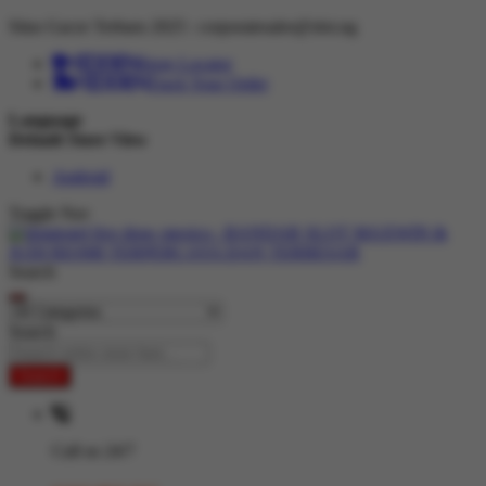
Situs Gacor Terbaru 2025 :
corporatesales@slot.ng
hidden
Store Locator
hidden
Track Your Order
Language
Default Store View
Android
Toggle Nav
Search
Search
Search
Call us 24/7