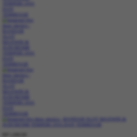
RP 1,000.00