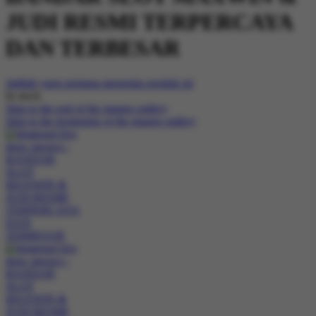
JUDI RESMI TERPERCAYA
DAN TERBESAR
Jadilah yang pertama mengulas produk ini
In stock
Skip to the end of the images gallery
Skip to the beginning of the images gallery