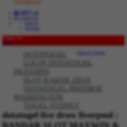
62 822-6025-7117
Cart
0
My Wish List
Sign In
Register
Toggle Nav
Menu
DOTATOGEL
Skip to Content
LOGIN DOTATOGEL
NEXTSPIN
SLOT KAKEK ZEUS
DOTATOGEL PREDIKSI
WASHINGTON
TOGEL SYDNEY
dotatogel live draw liverpool :
BANDAR SLOT MAXWIN &