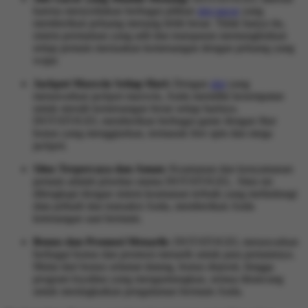
karena menyediakan berbagai pilihan
slot gacor
yang
memberikan peluang menang lebih besar. Tidak hanya itu,
sistem permainan yang adil dan transparan memungkinkan
setiap pemain merasakan kemenangan dengan peluang yang
wajar.
Jackpot Maxwin Setiap Hari:
Dengan
slot
yang
menawarkan jackpot maxwin, Anda memiliki kesempatan
untuk meraih kemenangan besar setiap harinya.
DOTATOGEL memberikan berbagai game dengan fitur
bonus yang menggiurkan, termasuk free spin dan mega
jackpot.
Situs Terpercaya dan Aman:
Keamanan dan kenyamanan
pemain adalah prioritas utama DOTATOGEL. Situs ini
dilengkapi dengan sistem keamanan terbaik yang melindungi
data pribadi dan transaksi Anda, memberikan Anda
ketenangan saat bermain.
Bonus dan Promosi Menarik:
DOTATOGEL menawarkan
berbagai bonus dan promosi menarik untuk para pemainnya.
Mulai dari bonus selamat datang, bonus deposit, hingga
program loyalitas yang menguntungkan, semua dirancang
untuk meningkatkan pengalaman bermain Anda.