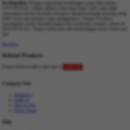
Kesimpulan:
Dengan segudang keuntungan yang ditawarkan,
DOTATOGEL adalah pilihan yang tepat bagi Anda yang ingin
merasakan sensasi bermain slot gacor dengan peluang menang yang
lebih besar dan jackpot yang menggiurkan. Jangan lewatkan
kesempatan untuk menjadi bagian dari komunitas pemain sukses di
DOTATOGEL. Segera daftar dan raih kemenangan besar Anda hari
ini!
Reviews
Related Products
Check items to add to the cart or
select all
Company Info
About Us
Trade In
How to Pay
Find a Store
Help