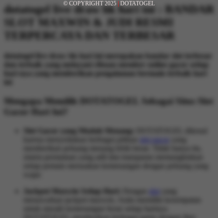
© COPYRIGHT 2025
|
DOTATOGEL
dotatogel live draw hk hari ini : BANDAR
SLOT MAXWIN & JUDI RESMI
TERPERCAYA DAN TERBESAR
dotatogel live draw hk hari ini merupakan bandar slot terbesar
dan terbaik yang melayani ribuan member online gacor setiap
hari nya yang memberikan pengalaman bermain terbaik hari
ini
Mengapa Memilih DOTATOGEL Sebagai Situs Slot
Gacor Hari Ini?
Slot Gacor yang Mudah Menang:
DOTATOGEL dikenal
karena menyediakan berbagai pilihan
slot gacor
yang
memberikan peluang menang lebih besar. Tidak hanya itu,
sistem permainan yang adil dan transparan memungkinkan
setiap pemain merasakan kemenangan dengan peluang yang
wajar.
Jackpot Maxwin Setiap Hari:
Dengan
slot
yang
menawarkan jackpot maxwin, Anda memiliki kesempatan
untuk meraih kemenangan besar setiap harinya.
DOTATOGEL memberikan berbagai game dengan fitur