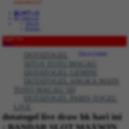
62 822-6025-7117
Cart
0
My Wish List
Sign In
Register
Toggle Nav
Menu
DOTATOGEL
Skip to Content
SITUS TOTO MACAU
DOTATOGEL GEMINI
DOTATOGEL ANGKA MAIN
TOTO MACAU 5D
DOTATOGEL PARIS TOGEL
LIVE
dotatogel live draw hk hari ini
: BANDAR SLOT MAXWIN