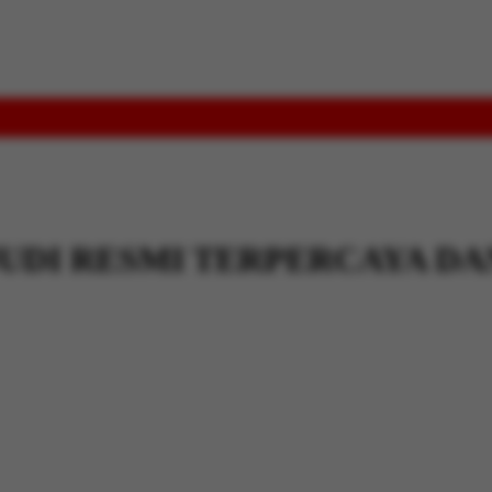
TOGEL HASIL AKURAT
DAFTAR 
NGKONG
AGEN GACOR RESMI
UDI RESMI TERPERCAYA DA