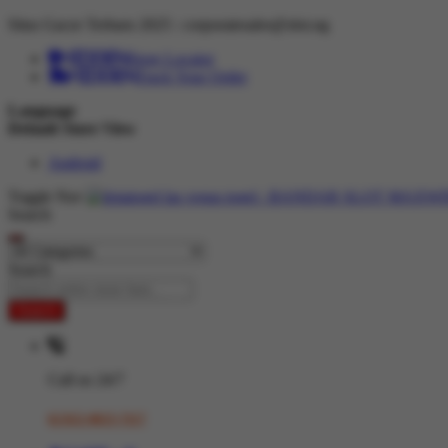
Situs Gacor Terbaru 2025 :
corporatesales@slot.ng
hidden
Store Locator
hidden
Track Your Order
Language
Default Store View
Android
Toggle Nav
Search
Search
Search
Call us 24/7
62 822-6025-7117