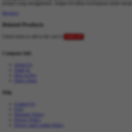
jackpot yang menggiurkan. Jangan lewatkan kesempatan untuk menja
Reviews
Related Products
Check items to add to the cart or
select all
Company Info
About Us
Trade In
How to Pay
Find a Store
Help
Contact Us
FAQ
Warranty Policy
Privacy Policy
Privacy and Cookie Policy