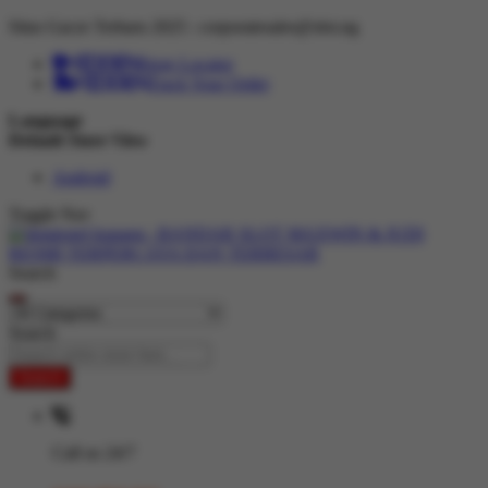
Situs Gacor Terbaru 2025 :
corporatesales@slot.ng
hidden
Store Locator
hidden
Track Your Order
Language
Default Store View
Android
Toggle Nav
Search
Search
Search
Call us 24/7