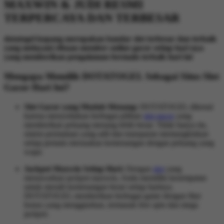
MAXWIN & JUDI RESMI
TERPERCAYA DAN TERBESAR
dotatogel kupang merupakan bandar slot terbesar dan terbaik
yang melayani ribuan member online gacor setiap hari nya
yang memberikan pengalaman bermain terbaik hari ini
Mengapa Memilih DOTATOGEL Sebagai Situs Slot
Gacor Hari Ini?
Slot Gacor yang Mudah Menang:
DOTATOGEL dikenal
karena menyediakan berbagai pilihan
slot gacor
yang
memberikan peluang menang lebih besar. Tidak hanya itu,
sistem permainan yang adil dan transparan memungkinkan
setiap pemain merasakan kemenangan dengan peluang yang
wajar.
Jackpot Maxwin Setiap Hari:
Dengan
slot
yang
menawarkan jackpot maxwin, Anda memiliki kesempatan
untuk meraih kemenangan besar setiap harinya.
DOTATOGEL memberikan berbagai game dengan fitur
bonus yang menggiurkan, termasuk free spin dan mega
jackpot.