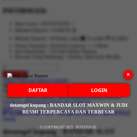
INFORMASI:
Situs Gacor : DOTATOGEL ✅
Minimal Deposit : 10,000.00 💰
Metode Deposit : All Bank Lokal 🏧, E-wallet 💳 & QRIS
Proses Transaksi : Payment Gateway +- 1 Menit
Jam Oprasional : 7/24 Jam Online Nontop
Browser Yang Didukung : Chrome, Microsoft, Mozilla
×
Add to Cart
Add to Wish List
Add to Compare
SKU
DAFTAR
LOGIN
90NX04S1-M00FC0
Categories:
SLOT VIRAL
,
DOTATOGEL ANGKA MAIN
TAIWAN
,
PREDIKSI TOGEL PLATINUM
dotatogel kupang : BANDAR SLOT MAXWIN & JUDI
share
RESMI TERPERCAYA DAN TERBESAR
Facebook
Twitter
Pinterest
Google
Details
© COPYRIGHT 2025
|
DOTATOGEL
dotatogel kupang : BANDAR SLOT