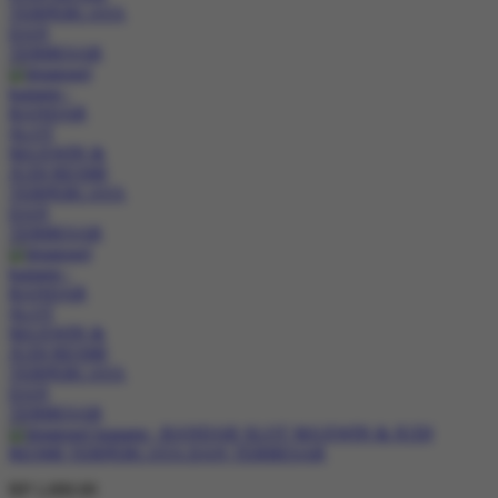
RP 1,000.00