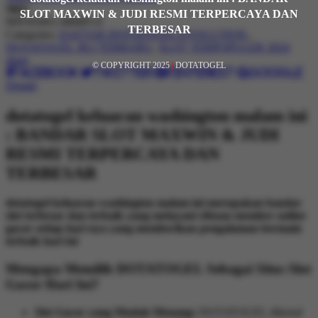
SKU
SLOT MAXWIN & JUDI RESMI TERPERCAYA DAN
90NX04S1-M00FC0
TERBESAR
Categories:
DAFTAR DOTATOGEL EVOLUTION
,
DOTATOGEL JILI TERBARU
,
SLOT TERPOPULER 2024
share
© COPYRIGHT 2025
|
DOTATOGEL
Facebook
Twitter
Pinterest
Google
Details
dotatogel keluaran washington malam ini
: BANDAR SLOT MAXWIN & JUDI
RESMI TERPERCAYA DAN
TERBESAR
dotatogel keluaran washington malam ini merupakan bandar
slot terbesar dan terbaik yang melayani ribuan member online
gacor setiap hari nya yang memberikan pengalaman bermain
terbaik hari ini
Mengapa Memilih DOTATOGEL Sebagai Situs Slot
Gacor Hari Ini?
Slot Gacor yang Mudah Menang:
DOTATOGEL dikenal