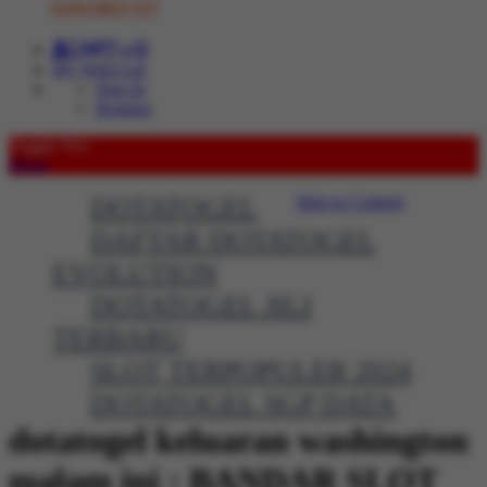
62 822-6025-7117
Cart
0
My Wish List
Sign In
Register
Toggle Nav
Menu
DOTATOGEL
Skip to Content
DAFTAR DOTATOGEL
EVOLUTION
DOTATOGEL JILI
TERBARU
SLOT TERPOPULER 2024
DOTATOGEL SGP DATA
dotatogel keluaran washington
malam ini : BANDAR SLOT