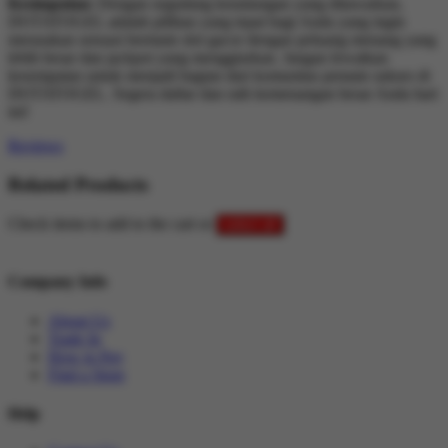
Kesimpulan:
Dengan segudang keuntungan yang ditawarkan,
DOTATOGEL adalah pilihan yang tepat bagi Anda yang ingin
merasakan sensasi bermain slot gacor dengan peluang menang yang
lebih besar dan jackpot yang menggiurkan. Jangan lewatkan
kesempatan untuk menjadi bagian dari komunitas pemain sukses di
DOTATOGEL. Segera daftar dan raih kemenangan besar Anda hari
ini!
Reviews
Related Products
Check items to add to the cart or
select all
Company Info
About Us
Trade In
How to Pay
Find a Store
Help