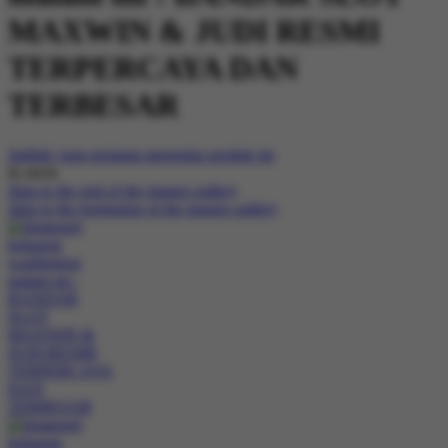
MAXWIN & JUDI RESMI
TERPERCAYA DAN
TERBESAR
Jadilah yang pertama mengulas produk ini
In stock
Skip to the end of the images gallery
Skip to the beginning of the images gallery