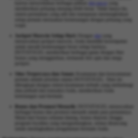
karena menyediakan berbagai pilihan
slot gacor
yang
memberikan peluang menang lebih besar. Tidak hanya itu,
sistem permainan yang adil dan transparan memungkinkan
setiap pemain merasakan kemenangan dengan peluang yang
wajar.
Jackpot Maxwin Setiap Hari:
Dengan
slot
yang
menawarkan jackpot maxwin, Anda memiliki kesempatan
untuk meraih kemenangan besar setiap harinya.
DOTATOGEL memberikan berbagai game dengan fitur
bonus yang menggiurkan, termasuk free spin dan mega
jackpot.
Situs Terpercaya dan Aman:
Keamanan dan kenyamanan
pemain adalah prioritas utama DOTATOGEL. Situs ini
dilengkapi dengan sistem keamanan terbaik yang melindungi
data pribadi dan transaksi Anda, memberikan Anda
ketenangan saat bermain.
Bonus dan Promosi Menarik:
DOTATOGEL menawarkan
berbagai bonus dan promosi menarik untuk para pemainnya.
Mulai dari bonus selamat datang, bonus deposit, hingga
program loyalitas yang menguntungkan, semua dirancang
untuk meningkatkan pengalaman bermain Anda.