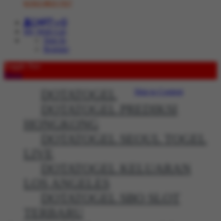
62 822-6025-7117
Cart
0
My Wish List
Sign In
Register
Toggle Nav
Menu
DOTATOGEL
Skip to Content
DOTATOGEL PREDIKSI
HONGKONG
DOTATOGEL SEOUL TOGEL
LIVE
DOTATOGEL KELUARAN
LOS ANGELES
DOTATOGEL SBO SLOT
TERBARU