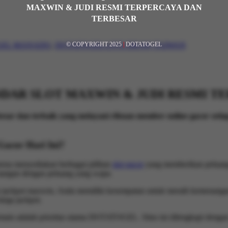
MAXWIN & JUDI RESMI TERPERCAYA DAN
TERBESAR
© COPYRIGHT 2025
|
DOTATOGEL
GEL MANADO
,
DOTATOGEL LIVE DRAW TAIWAN
ni : BANDAR SLOT MAXWIN & JUDI RESM
rbesar dan terbaik yang melayani ribuan member online gacor set
acor Hari Ini?
na menyediakan berbagai pilihan
slot gacor
yang memberikan peluang 
angan dengan peluang yang wajar.
jackpot maxwin, Anda memiliki kesempatan untuk meraih kemenanga
mega jackpot.
n adalah prioritas utama DOTATOGEL. Situs ini dilengkapi dengan si