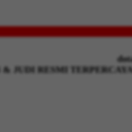
L DATA TOTO MACAU 5D
DOTA
IWAN
TOTO JITU SYDNEY
dot
N & JUDI RESMI TERPERCAY