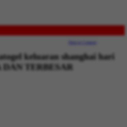
TOGEL MANADO
Skip to Content
atogel keluaran shanghai hari
A DAN TERBESAR