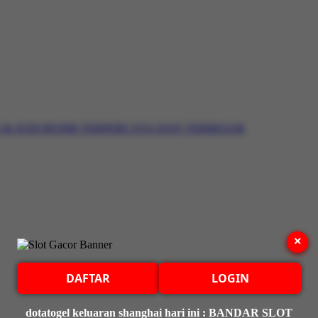
×
DAFTAR
LOGIN
dotatogel keluaran shanghai hari ini : BANDAR SLOT