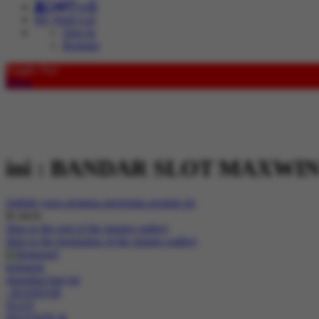
Cart
0
My Wish List
Sign In
Register
Toggle Nav
Menu
DOTATOGEL
DOTATOGE
DOTATOGEL LIVE DRAW TA
ini : BANDAR SLOT MAXWI
Jadilah yang pertama mengulas produk ini
In stock
Skip to the end of the images gallery
Skip to the beginning of the images gallery