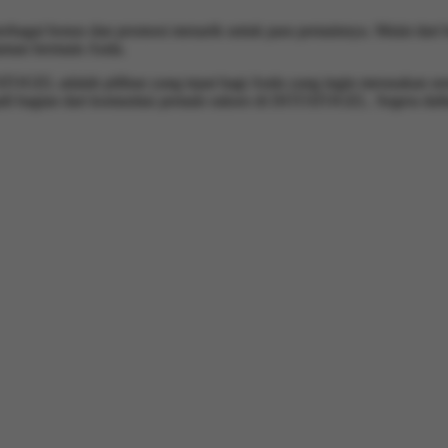
i bonus dan promosi menarik untuk para pemainnya. Mulai dari bonu
aman bermain Anda.
EL adalah pilihan yang tepat bagi Anda yang ingin merasakan sensa
di bagian dari komunitas pemain sukses di DOTATOGEL. Segera daftar