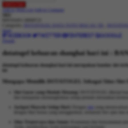
Add to Cart
Add to Wish List
Add to Compare
SKU
90NX04S1-M00FC0
Categories:
DOTATOGEL DATA TOTO MACAU 5D
,
DOTATO
share
Facebook
Twitter
Pinterest
Google
Details
dotatogel keluaran shanghai hari i
dotatogel keluaran shanghai hari ini merupakan bandar slot te
ini
Mengapa Memilih DOTATOGEL Sebagai Situs Slot G
Slot Gacor yang Mudah Menang:
DOTATOGEL dikenal kare
dan transparan memungkinkan setiap pemain merasakan kemen
Jackpot Maxwin Setiap Hari:
Dengan
slot
yang menawarkan 
dengan fitur bonus yang menggiurkan, termasuk free spin dan 
Situs Terpercaya dan Aman:
Keamanan dan kenyamanan pemai
Anda, memberikan Anda ketenangan saat bermain.