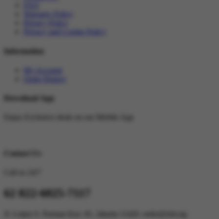
FAQ
Warranty Policy
Privacy Policy
Privacy and Cookie Policy
Information
My Account
Order History
Download App
Enjoy Exclusive deals on our Mobile App
Contact Us
Call us 24/7
62 822-6025-7117
Jl. Letjen S. Parman Kav. 81, Jakarta 11420.
order@slot.ng