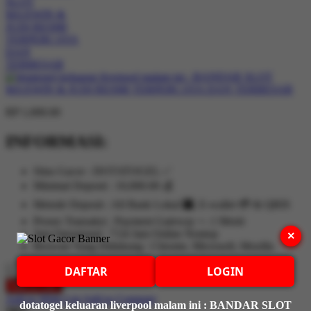
RP 1,000.00
INFORMASI:
Situs Gacor : DOTATOGEL ✅
Minimal Deposit : 10,000.00 💰
Metode Deposit : All Bank Lokal 🏧, E-wallet 💳 & QRIS
Proses Transaksi : Payment Gateway +- 1 Menit
Jam Oprasional : 7/24 Jam Online Nontop
×
Browser Yang Didukung : Chrome, Microsoft, Mozilla
DAFTAR
LOGIN
Add to Cart
Add to Wish List
Add to Compare
dotatogel keluaran liverpool malam ini : BANDAR SLOT