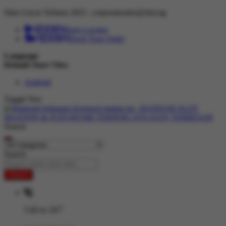
Situs Gacor Terbaru 2025 :
corporatesales@slot.ng
hidden
Store Locator
hidden
Track Your Order
Language
Default Store View
Android
Toggle Nav
Search
Search
Search
Call us 24/7