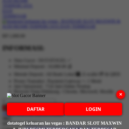
RP 1,000.00
INFORMASI:
Situs Gacor : DOTATOGEL ✅
Minimal Deposit : 10,000.00 💰
Metode Deposit : All Bank Lokal 🏧, E-wallet 💳 & QRIS
Proses Transaksi : Payment Gateway +- 1 Menit
Jam Oprasional : 7/24 Jam Online Nontop
Browser Yang Didukung : Chrome, Microsoft, Mozilla
×
Add to Cart
DAFTAR
LOGIN
Add to Wish List
Add to Compare
SKU
dotatogel keluaran las vegas : BANDAR SLOT MAXWIN
90NX04S1-M00FC0
Categories:
LOGIN DOTATOGEL WS168
,
DOTATOGEL