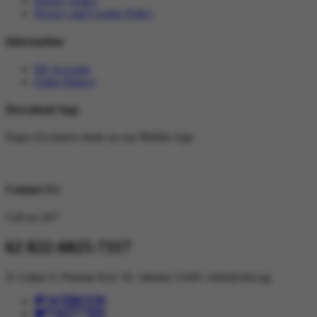
Privacy Policy
Privacy and Cookie Policy
Information
My Account
Order History
Download App
Enjoy Exclusive deals on our Mobile App
Contact Us
Call us 24/7
62 822-6025-7117
Jl. Letjen S. Parman Kav. 81, Jakarta 11420.
order@slot.ng
Facebook
Twitter