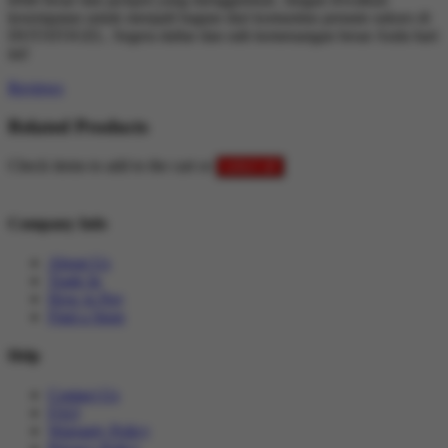
kesempatan untuk menjadi bagian dari komunitas pemain sukses di
DOTATOGEL. Segera daftar dan raih kemenangan besar Anda hari
ini!
Reviews
Related Products
Check items to add to the cart or
select all
Company Info
About Us
Trade In
How to Pay
Find a Store
Help
Contact Us
FAQ
Warranty Policy