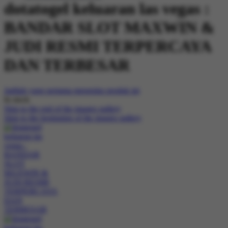
dotatogel keluaran las vegas :
BANDAR SLOT MAXWIN &
JUDI RESMI TERPERCAYA
DAN TERBESAR
Jadilah yang pertama mengulas produk ini
In stock
Skip to the end of the images gallery
Skip to the beginning of the images gallery