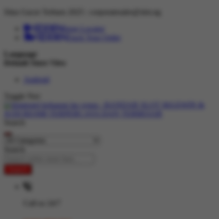
Situs Gacor Terbaru 2025 :
corporatesales@slot.ng
hidden
Store Locator
hidden
Track Your Order
Language
Default Store View
Android
Toggle Nav
Search
Search
Search
Call us 24/7