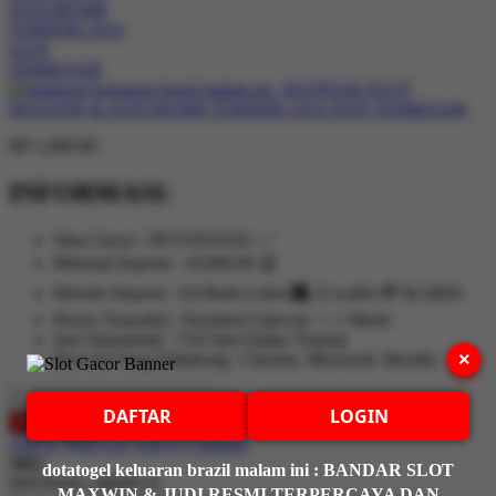
RP 1,000.00
INFORMASI:
Situs Gacor : DOTATOGEL ✅
Minimal Deposit : 10,000.00 💰
Metode Deposit : All Bank Lokal 🏧, E-wallet 💳 & QRIS
Proses Transaksi : Payment Gateway +- 1 Menit
Jam Oprasional : 7/24 Jam Online Nontop
×
Browser Yang Didukung : Chrome, Microsoft, Mozilla
DAFTAR
LOGIN
Add to Cart
Add to Wish List
Add to Compare
SKU
dotatogel keluaran brazil malam ini : BANDAR SLOT
90NX04S1-M00FC0
MAXWIN & JUDI RESMI TERPERCAYA DAN