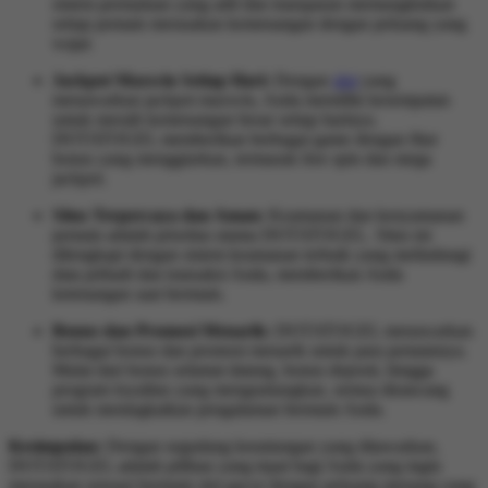
sistem permainan yang adil dan transparan memungkinkan
setiap pemain merasakan kemenangan dengan peluang yang
wajar.
Jackpot Maxwin Setiap Hari:
Dengan
slot
yang
menawarkan jackpot maxwin, Anda memiliki kesempatan
untuk meraih kemenangan besar setiap harinya.
DOTATOGEL memberikan berbagai game dengan fitur
bonus yang menggiurkan, termasuk free spin dan mega
jackpot.
Situs Terpercaya dan Aman:
Keamanan dan kenyamanan
pemain adalah prioritas utama DOTATOGEL. Situs ini
dilengkapi dengan sistem keamanan terbaik yang melindungi
data pribadi dan transaksi Anda, memberikan Anda
ketenangan saat bermain.
Bonus dan Promosi Menarik:
DOTATOGEL menawarkan
berbagai bonus dan promosi menarik untuk para pemainnya.
Mulai dari bonus selamat datang, bonus deposit, hingga
program loyalitas yang menguntungkan, semua dirancang
untuk meningkatkan pengalaman bermain Anda.
Kesimpulan:
Dengan segudang keuntungan yang ditawarkan,
DOTATOGEL adalah pilihan yang tepat bagi Anda yang ingin
merasakan sensasi bermain slot gacor dengan peluang menang yang