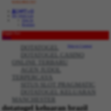
62 822-6025-7117
Cart
0
My Wish List
Sign In
Register
Toggle Nav
Menu
DOTATOGEL
Skip to Content
DOTATOGEL CASINO
ONLINE TERBARU
AGEN JUDOL
TERPERCAYA
SITUS SLOT PRAGMATIC
DOTATOGEL KELUARAN
MANCHESTER
dotatogel keluaran brazil