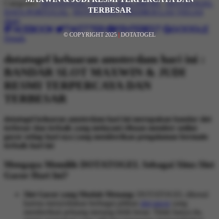
Categories:
DOTATOGEL SEOUL MALAM INI
,
DOTATOGEL
TERBESAR
DATA PORTUGAL
,
DOTATOGEL PREDIKSI LAS VEGAS
share
Facebook
Twitter
Pinterest
Google
© COPYRIGHT 2025
|
DOTATOGEL
Details
dotatogel keluaran amsterdam hari ini :
BANDAR SLOT MAXWIN & JUDI
RESMI TERPERCAYA DAN
TERBESAR
dotatogel keluaran amsterdam hari ini merupakan bandar slot
terbesar dan terbaik yang melayani ribuan member online
gacor setiap hari nya yang memberikan pengalaman bermain
terbaik hari ini
Mengapa Memilih DOTATOGEL Sebagai Situs Slot
Gacor Hari Ini?
Slot Gacor yang Mudah Menang:
DOTATOGEL dikenal
karena menyediakan berbagai pilihan
slot gacor
yang
memberikan peluang menang lebih besar. Tidak hanya itu,