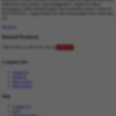
lebih besar dan jackpot yang menggiurkan. Jangan lewatkan
kesempatan untuk menjadi bagian dari komunitas pemain sukses di
DOTATOGEL. Segera daftar dan raih kemenangan besar Anda hari
ini!
Reviews
Related Products
Check items to add to the cart or
select all
Company Info
About Us
Trade In
How to Pay
Find a Store
Help
Contact Us
FAQ
Warranty Policy