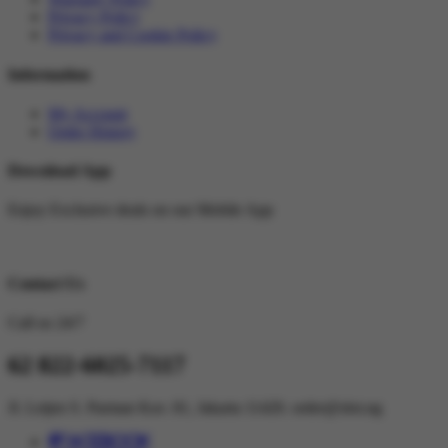
Privacy Policy
Privacy and Cookie Policy
Information
My Account
Order History
Download App
Enjoy Exclusive deals on our Mobile App
Contact Us
Call us 24/7
62 822-6025-7117
Jl. Letjen S. Parman Kav. 81, Jakarta 11420.
order@slot.ng
Facebook