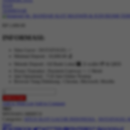
RP 1,000.00
INFORMASI:
Situs Gacor : DOTATOGEL ✅
Minimal Deposit : 10,000.00 💰
Metode Deposit : All Bank Lokal 🏧, E-wallet 💳 & QRIS
Proses Transaksi : Payment Gateway +- 1 Menit
Jam Oprasional : 7/24 Jam Online Nontop
Browser Yang Didukung : Chrome, Microsoft, Mozilla
Add to Cart
Add to Wish List
Add to Compare
SKU
90NX04S1-M00FC0
Categories:
SITUS SLOT GACOR INDONESIA
,
DOTATOGEL 
share
Facebook
Twitter
Pinterest
Google