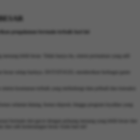
RBESAR
rikan pengalaman bermain terbaik hari ini
menang lebih besar. Tidak hanya itu, sistem permainan yang adil
n besar setiap harinya. DOTATOGEL memberikan berbagai game
stem keamanan terbaik yang melindungi data pribadi dan transaksi
s selamat datang, bonus deposit, hingga program loyalitas yang
si bermain slot gacor dengan peluang menang yang lebih besar dan
 dan raih kemenangan besar Anda hari ini!