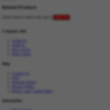
Related Products
Check items to add to the cart or
select all
Company Info
About Us
Trade In
How to Pay
Find a Store
Help
Contact Us
FAQ
Warranty Policy
Privacy Policy
Privacy and Cookie Policy
Information