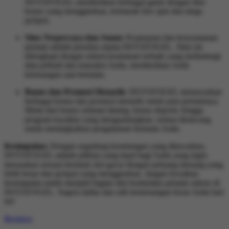
DOTATOGEL memberikan berbagai game dengan fitur
bonus yang menggiurkan, termasuk free spin dan mega
jackpot.
Situs Terpercaya dan Aman:
Keamanan dan kenyamanan
pemain adalah prioritas utama DOTATOGEL. Situs ini
dilengkapi dengan sistem keamanan terbaik yang melindungi
data pribadi dan transaksi Anda, memberikan Anda
ketenangan saat bermain.
Bonus dan Promosi Menarik:
DOTATOGEL menawarkan
berbagai bonus dan promosi menarik untuk para pemainnya.
Mulai dari bonus selamat datang, bonus deposit, hingga
program loyalitas yang menguntungkan, semua dirancang
untuk meningkatkan pengalaman bermain Anda.
Kesimpulan:
Dengan segudang keuntungan yang ditawarkan,
DOTATOGEL adalah pilihan yang tepat bagi Anda yang ingin
merasakan sensasi bermain slot gacor dengan peluang menang yang
lebih besar dan jackpot yang menggiurkan. Jangan lewatkan
kesempatan untuk menjadi bagian dari komunitas pemain sukses di
DOTATOGEL. Segera daftar dan raih kemenangan besar Anda hari
ini!
Reviews