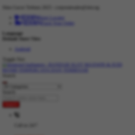
Situs Gacor Terbaru 2025 :
corporatesales@slot.ng
hidden
Store Locator
hidden
Track Your Order
Language
Default Store View
Android
Toggle Nav
Search
Search
Search
Call us 24/7