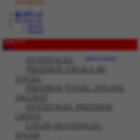
62 822-6025-7117
Cart
0
My Wish List
Sign In
Register
Toggle Nav
Menu
DOTATOGEL
Skip to Content
PREDIKSI ANGKA 4D
TOGEL
PREDIKSI TOGEL ONLINE
AKURAT
DOTATOGEL PREDIKSI
CHINA
LOGIN DOTATOGEL
WS168