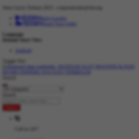
Situs Gacor Terbaru 2025 :
corporatesales@slot.ng
hidden
Store Locator
hidden
Track Your Order
Language
Default Store View
Android
Toggle Nav
Search
Search
Search
Call us 24/7