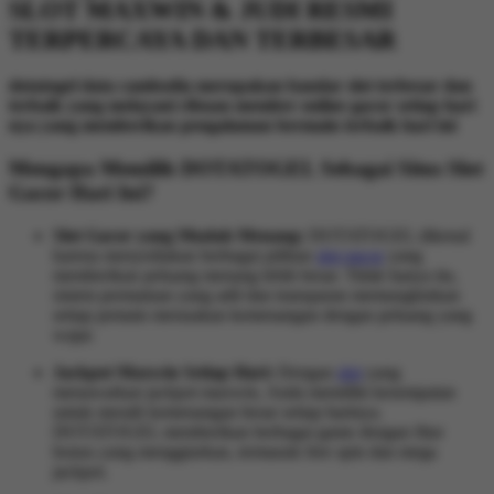
SLOT MAXWIN & JUDI RESMI
TERPERCAYA DAN TERBESAR
dotatogel data cambodia merupakan bandar slot terbesar dan
terbaik yang melayani ribuan member online gacor setiap hari
nya yang memberikan pengalaman bermain terbaik hari ini
Mengapa Memilih DOTATOGEL Sebagai Situs Slot
Gacor Hari Ini?
Slot Gacor yang Mudah Menang:
DOTATOGEL dikenal
karena menyediakan berbagai pilihan
slot gacor
yang
memberikan peluang menang lebih besar. Tidak hanya itu,
sistem permainan yang adil dan transparan memungkinkan
setiap pemain merasakan kemenangan dengan peluang yang
wajar.
Jackpot Maxwin Setiap Hari:
Dengan
slot
yang
menawarkan jackpot maxwin, Anda memiliki kesempatan
untuk meraih kemenangan besar setiap harinya.
DOTATOGEL memberikan berbagai game dengan fitur
bonus yang menggiurkan, termasuk free spin dan mega
jackpot.