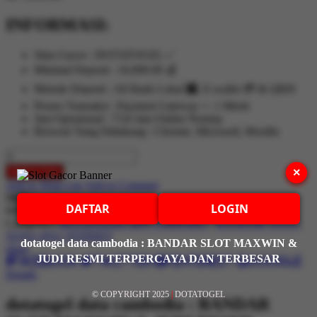
INFORMASI:
Situs Gacor : DOTATOGEL ✅
Minimal Deposit : 10,000.00 💰
Metode Deposit : All Bank Lokal 🏧, E-wallet 💳 & QRIS
Proses Transaksi : Payment Gateway +- 1 Menit
Jam Oprasional : 7/24 Jam Online Nontop
Browser Yang Didukung : Chrome, Microsoft, Mozilla
×
Add to Cart
Add to Wish List
Add to Compare
SKU
DAFTAR
LOGIN
90NX04S1-M00FC0
Categories:
DOTATOGEL IDN TERBARU
,
BANDAR TOTO
,
TOTO JITU SYDNEY
dotatogel data cambodia : BANDAR SLOT MAXWIN &
share
JUDI RESMI TERPERCAYA DAN TERBESAR
Facebook
Twitter
Pinterest
Google
Details
© COPYRIGHT 2025
|
DOTATOGEL
dotatogel data cambodia : BANDAR