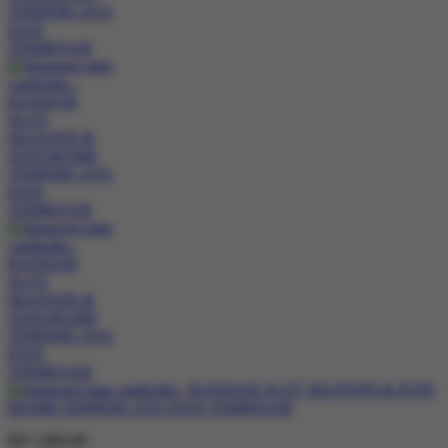
RP 1,000.00