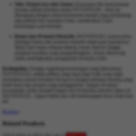
Situs Terpercaya dan Aman:
Keamanan dan kenyamanan
pemain adalah prioritas utama DOTATOGEL. Situs ini
dilengkapi dengan sistem keamanan terbaik yang melindungi
data pribadi dan transaksi Anda, memberikan Anda
ketenangan saat bermain.
Bonus dan Promosi Menarik:
DOTATOGEL menawarkan
berbagai bonus dan promosi menarik untuk para pemainnya.
Mulai dari bonus selamat datang, bonus deposit, hingga
program loyalitas yang menguntungkan, semua dirancang
untuk meningkatkan pengalaman bermain Anda.
Kesimpulan:
Dengan segudang keuntungan yang ditawarkan,
DOTATOGEL adalah pilihan yang tepat bagi Anda yang ingin
merasakan sensasi bermain slot gacor dengan peluang menang yang
lebih besar dan jackpot yang menggiurkan. Jangan lewatkan
kesempatan untuk menjadi bagian dari komunitas pemain sukses di
DOTATOGEL. Segera daftar dan raih kemenangan besar Anda hari
ini!
Reviews
Related Products
Check items to add to the cart or
select all