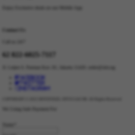
Enjoy Exclusive deals on our Mobile App
Contact Us
Call us 24/7
62 822-6025-7117
Jl. Letjen S. Parman Kav. 81, Jakarta 11420.
order@slot.ng
Facebook
Twitter
Instagram
COPYRIGHT © 2025 DOTATOGEL SITUS GACOR. All Rights Reserved
We Using Safe Payment For
Name
*