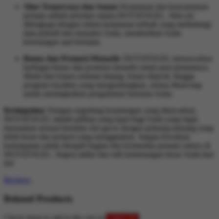
Situs Terpercaya dan Aman:
Keamanan dan kenyamanan
pemain adalah prioritas utama DOTATOGEL. Situs ini
dilengkapi dengan sistem keamanan terbaik yang melindungi
data pribadi dan transaksi Anda, memberikan Anda
ketenangan saat bermain.
Bonus dan Promosi Menarik:
DOTATOGEL menawarkan
berbagai bonus dan promosi menarik untuk para pemainnya.
Mulai dari bonus selamat datang, bonus deposit, hingga
program loyalitas yang menguntungkan, semua dirancang
untuk meningkatkan pengalaman bermain Anda.
Kesimpulan:
Dengan segudang keuntungan yang ditawarkan,
DOTATOGEL adalah pilihan yang tepat bagi Anda yang ingin
merasakan sensasi bermain slot gacor dengan peluang menang yang
lebih besar dan jackpot yang menggiurkan. Jangan lewatkan
kesempatan untuk menjadi bagian dari komunitas pemain sukses di
DOTATOGEL. Segera daftar dan raih kemenangan besar Anda hari
ini!
Reviews
Related Products
Check items to add to the cart or
select all