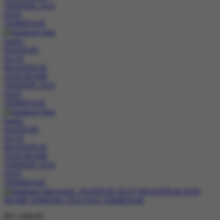
RP 1,000.00