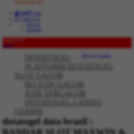
62 822-6025-7117
Cart
0
My Wish List
Sign In
Register
Toggle Nav
Menu
DOTATOGEL
Skip to Content
PLATFORM DOTATOGEL
SLOT GACOR
BO JUDI GACOR
JUDI TERGACOR
DOTATOGEL CASINO
GEMINI
dotatogel data brazil :
BANDAR SLOT MAXWIN &