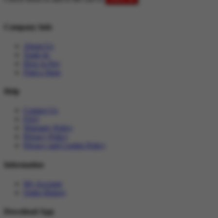
Company Info
About Us
Trade In
How to Pay
Find a Store
Help
Contact Us
FAQ
Warranty Policy
Privacy Policy
Privacy and Cookie Policy
Information
My Account
Order History
Download App