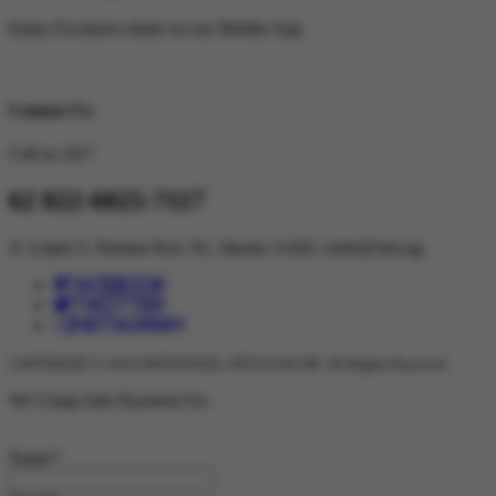
Enjoy Exclusive deals on our Mobile App
Contact Us
Call us 24/7
62 822-6025-7117
Jl. Letjen S. Parman Kav. 81, Jakarta 11420.
order@slot.ng
Facebook
Twitter
Instagram
COPYRIGHT © 2025 DOTATOGEL SITUS GACOR. All Rights Reserved
We Using Safe Payment For
Name
*