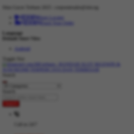
Situs Gacor Terbaru 2025 :
corporatesales@slot.ng
hidden
Store Locator
hidden
Track Your Order
Language
Default Store View
Android
Toggle Nav
Search
Search
Search
Call us 24/7