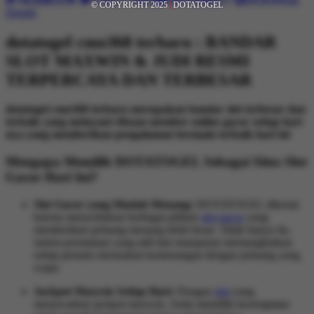
© COPYRIGHT 2025
|
DOTATOGEL
Details
dotatogel cmo368 terbaru : BANDAR
SLOT MAXWIN & JUDI RESMI
TERPERCAYA DAN TERBESAR
dotatogel cmo368 terbaru merupakan bandar slot terbesar dan
terbaik yang melayani ribuan member online gacor setiap hari
nya yang memberikan pengalaman bermain terbaik hari ini
Mengapa Memilih DOTATOGEL Sebagai Situs Slot
Gacor Hari Ini?
Slot Gacor yang Mudah Menang:
DOTATOGEL dikenal
karena menyediakan berbagai pilihan
slot gacor
yang
memberikan peluang menang lebih besar. Tidak hanya itu,
sistem permainan yang adil dan transparan memungkinkan
setiap pemain merasakan kemenangan dengan peluang yang
wajar.
Jackpot Maxwin Setiap Hari:
Dengan
slot
yang
menawarkan jackpot maxwin, Anda memiliki kesempatan