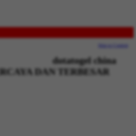
OVIDER SLOT TERBAIK
Skip to Content
TERPERCAYA
dotatogel china
PERCAYA DAN TERBESAR