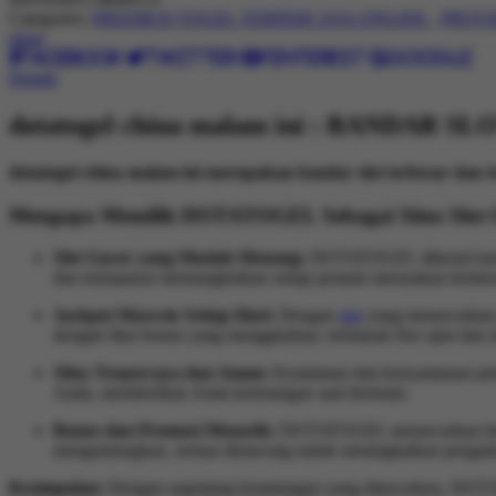
Categories:
PREDIKSI TOGEL TERPERCAYA ONLINE
,
PROVI
share
Facebook
Twitter
Pinterest
Google
Details
dotatogel china malam ini : BANDA
dotatogel china malam ini merupakan bandar slot terbesar dan 
Mengapa Memilih DOTATOGEL Sebagai Situs Slot G
Slot Gacor yang Mudah Menang:
DOTATOGEL dikenal kare
dan transparan memungkinkan setiap pemain merasakan kemen
Jackpot Maxwin Setiap Hari:
Dengan
slot
yang menawarkan 
dengan fitur bonus yang menggiurkan, termasuk free spin dan 
Situs Terpercaya dan Aman:
Keamanan dan kenyamanan pemai
Anda, memberikan Anda ketenangan saat bermain.
Bonus dan Promosi Menarik:
DOTATOGEL menawarkan berbaga
menguntungkan, semua dirancang untuk meningkatkan pengal
Kesimpulan:
Dengan segudang keuntungan yang ditawarkan, DOTATOG