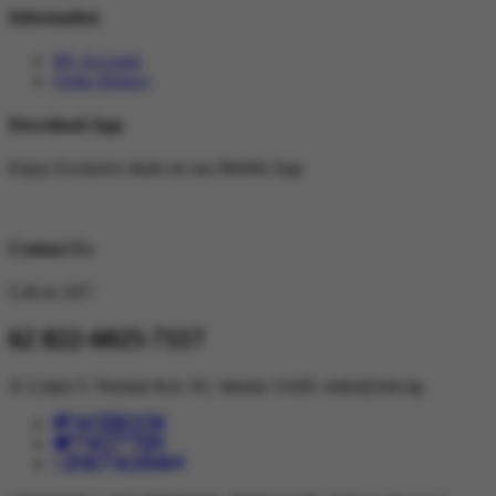
Information
My Account
Order History
Download App
Enjoy Exclusive deals on our Mobile App
Contact Us
Call us 24/7
62 822-6025-7117
Jl. Letjen S. Parman Kav. 81, Jakarta 11420.
order@slot.ng
Facebook
Twitter
Instagram