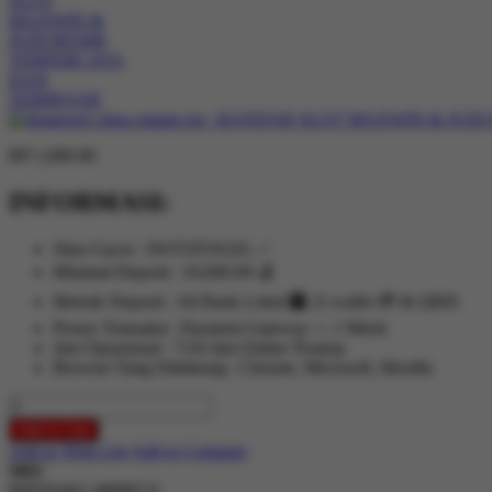
RP 1,000.00
INFORMASI:
Situs Gacor : DOTATOGEL ✅
Minimal Deposit : 10,000.00 💰
Metode Deposit : All Bank Lokal 🏧, E-wallet 💳 & QRIS
Proses Transaksi : Payment Gateway +- 1 Menit
Jam Oprasional : 7/24 Jam Online Nontop
Browser Yang Didukung : Chrome, Microsoft, Mozilla
Add to Cart
Add to Wish List
Add to Compare
SKU
90NX04S1-M00FC0