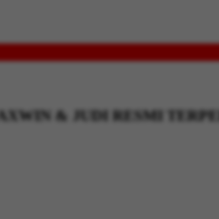
TOGEL TERPERCAYA ONLINE
PR
A SETIAP HARI
LIVE CASINO 
 MAXWIN & JUDI RESMI TER