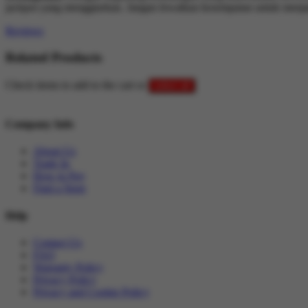
jackpot yang menggiurkan. Jangan lewatkan kesempatan untuk menja
Reviews
Related Products
Check items to add to the cart or
select all
Company Info
About Us
Trade In
How to Pay
Find a Store
Help
Contact Us
FAQ
Warranty Policy
Privacy Policy
Privacy and Cookie Policy