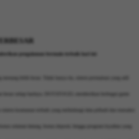
 TERBESAR
mberikan pengalaman bermain terbaik hari ini
menang lebih besar. Tidak hanya itu, sistem permainan yang adil
n besar setiap harinya. DOTATOGEL memberikan berbagai game
stem keamanan terbaik yang melindungi data pribadi dan transaksi
s selamat datang, bonus deposit, hingga program loyalitas yang