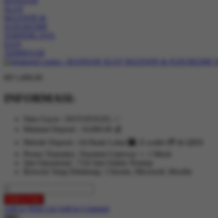
RP 1,000.00
INFORMASI:
Situs Gacor : DOTATOGEL ✅
Minimal Deposit : 10,000.00 💰
Metode Deposit : All Bank Lokal 🏧, E-wallet 💳 & QRIS
Proses Transaksi : Payment Gateway +- 1 Menit
Jam Oprasional : 7/24 Jam Online Nontop
Browser Yang Didukung : Chrome, Microsoft, Mozilla
Add to Cart
Add to Wish List
Add to Compare
SKU