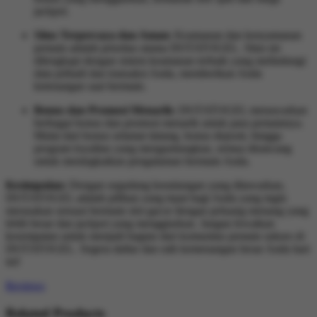
jackpot.
Situs Terpercaya dan Aman:
Keamanan dan kenyamanan
pemain adalah prioritas utama DOTATOGEL. Situs ini
dilengkapi dengan sistem keamanan terbaik yang melindungi
data pribadi dan transaksi Anda, memberikan Anda
ketenangan saat bermain.
Bonus dan Promosi Menarik:
DOTATOGEL menawarkan
berbagai bonus dan promosi menarik untuk para pemainnya.
Mulai dari bonus selamat datang, bonus deposit, hingga
program loyalitas yang menguntungkan, semua dirancang
untuk meningkatkan pengalaman bermain Anda.
Kesimpulan:
Dengan segudang keuntungan yang ditawarkan,
DOTATOGEL adalah pilihan yang tepat bagi Anda yang ingin
merasakan sensasi bermain slot gacor dengan peluang menang yang
lebih besar dan jackpot yang menggiurkan. Jangan lewatkan
kesempatan untuk menjadi bagian dari komunitas pemain sukses di
DOTATOGEL. Segera daftar dan raih kemenangan besar Anda hari
ini!
Reviews
Related Products