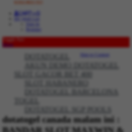
62 822-6025-7117
Cart
0
My Wish List
Sign In
Register
Toggle Nav
Menu
DOTATOGEL
Skip to Content
AKUN DEMO DOTATOGEL
SLOT GACOR BET 400
SLOT HABANERO
DOTATOGEL BARCELONA
TOGEL
DOTATOGEL SGP POOLS
dotatogel canada malam ini :
BANDAR SLOT MAXWIN &