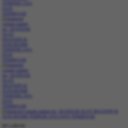
RP 1,000.00