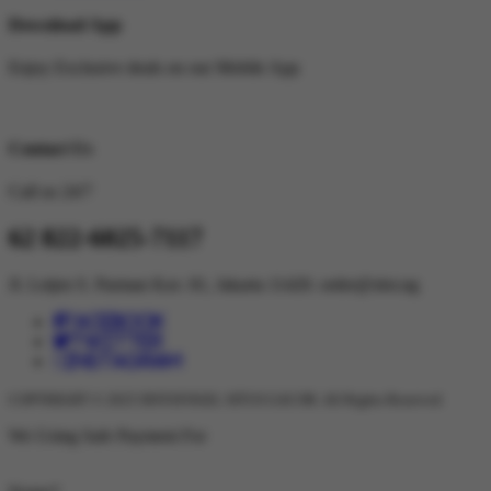
Download App
Enjoy Exclusive deals on our Mobile App
Contact Us
Call us 24/7
62 822-6025-7117
Jl. Letjen S. Parman Kav. 81, Jakarta 11420.
order@slot.ng
Facebook
Twitter
Instagram
COPYRIGHT © 2025 DOTATOGEL SITUS GACOR. All Rights Reserved
We Using Safe Payment For