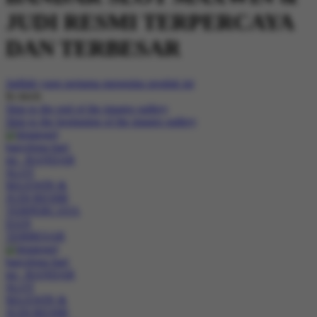
JUDI RESMI TERPERCAYA
DAN TERBESAR
Jadilah yang pertama mengulas produk ini
In stock
Skip to the end of the images gallery
Skip to the beginning of the images gallery