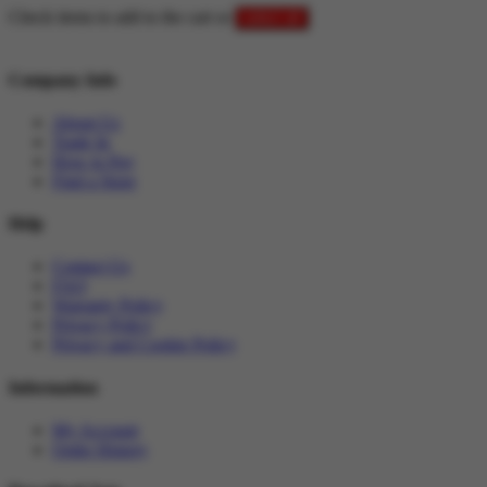
Check items to add to the cart or
select all
Company Info
About Us
Trade In
How to Pay
Find a Store
Help
Contact Us
FAQ
Warranty Policy
Privacy Policy
Privacy and Cookie Policy
Information
My Account
Order History