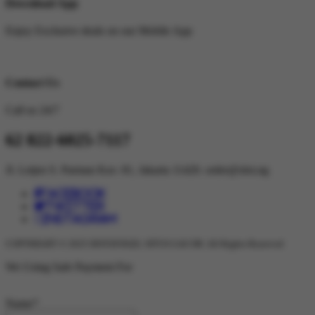
Download App
Enjoy Exclusive deals on our Mobile App
Contact Us
Call us 24/7
62 822-6025-7117
Jl. Letjen S. Parman Kav. 81, Jakarta 11420.
order@slot.ng
Facebook
Twitter
Instagram
COPYRIGHT © 2025 DOTATOGEL SITUS GACOR. All Rights Reserved
We Using Safe Payment For
Name
*