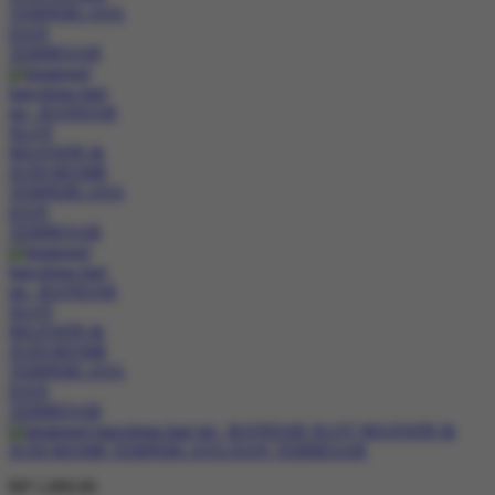
RP 1,000.00