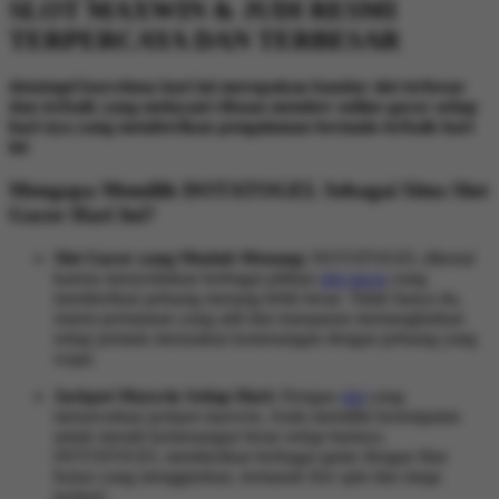
SLOT MAXWIN & JUDI RESMI
TERPERCAYA DAN TERBESAR
dotatogel barcelona hari ini merupakan bandar slot terbesar
dan terbaik yang melayani ribuan member online gacor setiap
hari nya yang memberikan pengalaman bermain terbaik hari
ini
Mengapa Memilih DOTATOGEL Sebagai Situs Slot
Gacor Hari Ini?
Slot Gacor yang Mudah Menang:
DOTATOGEL dikenal
karena menyediakan berbagai pilihan
slot gacor
yang
memberikan peluang menang lebih besar. Tidak hanya itu,
sistem permainan yang adil dan transparan memungkinkan
setiap pemain merasakan kemenangan dengan peluang yang
wajar.
Jackpot Maxwin Setiap Hari:
Dengan
slot
yang
menawarkan jackpot maxwin, Anda memiliki kesempatan
untuk meraih kemenangan besar setiap harinya.
DOTATOGEL memberikan berbagai game dengan fitur
bonus yang menggiurkan, termasuk free spin dan mega
jackpot.