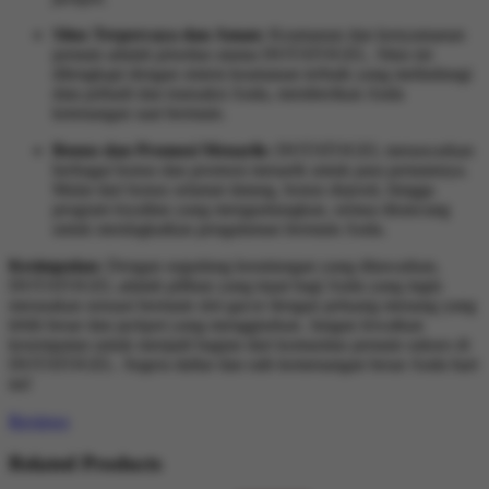
Situs Terpercaya dan Aman:
Keamanan dan kenyamanan
pemain adalah prioritas utama DOTATOGEL. Situs ini
dilengkapi dengan sistem keamanan terbaik yang melindungi
data pribadi dan transaksi Anda, memberikan Anda
ketenangan saat bermain.
Bonus dan Promosi Menarik:
DOTATOGEL menawarkan
berbagai bonus dan promosi menarik untuk para pemainnya.
Mulai dari bonus selamat datang, bonus deposit, hingga
program loyalitas yang menguntungkan, semua dirancang
untuk meningkatkan pengalaman bermain Anda.
Kesimpulan:
Dengan segudang keuntungan yang ditawarkan,
DOTATOGEL adalah pilihan yang tepat bagi Anda yang ingin
merasakan sensasi bermain slot gacor dengan peluang menang yang
lebih besar dan jackpot yang menggiurkan. Jangan lewatkan
kesempatan untuk menjadi bagian dari komunitas pemain sukses di
DOTATOGEL. Segera daftar dan raih kemenangan besar Anda hari
ini!
Reviews
Related Products