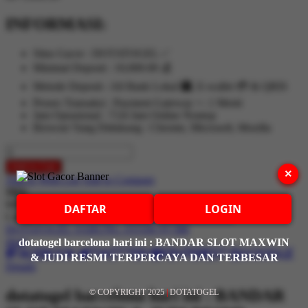
INFORMASI:
Situs Gacor : DOTATOGEL ✅
Minimal Deposit : 10,000.00 💰
Metode Deposit : All Bank Lokal 🏧, E-wallet 💳 & QRIS
Proses Transaksi : Payment Gateway +- 1 Menit
Jam Oprasional : 7/24 Jam Online Nontop
Browser Yang Didukung : Chrome, Microsoft, Mozilla
Add to Cart
×
Add to Wish List
Add to Compare
SKU
90NX04S1-M00FC0
DAFTAR
LOGIN
Categories:
BO TOGEL
,
TOGEL TERPERCAYA
,
DOTATOGEL SABUNG AYAM SV388
share
dotatogel barcelona hari ini : BANDAR SLOT MAXWIN
Facebook
Twitter
Pinterest
Google
& JUDI RESMI TERPERCAYA DAN TERBESAR
Details
dotatogel barcelona hari ini : BANDAR
© COPYRIGHT 2025
|
DOTATOGEL