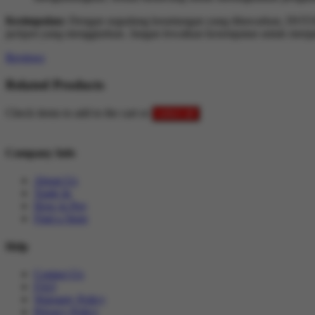
Kesimpulan:
Dengan segudang keuntungan yang ditawarkan, DOTATOG
jackpot yang menggiurkan. Jangan lewatkan kesempatan untuk menja
Reviews
Related Products
Check items to add to the cart or
select all
Company Info
About Us
Trade In
How to Pay
Find a Store
Help
Contact Us
FAQ
Warranty Policy
Privacy Policy