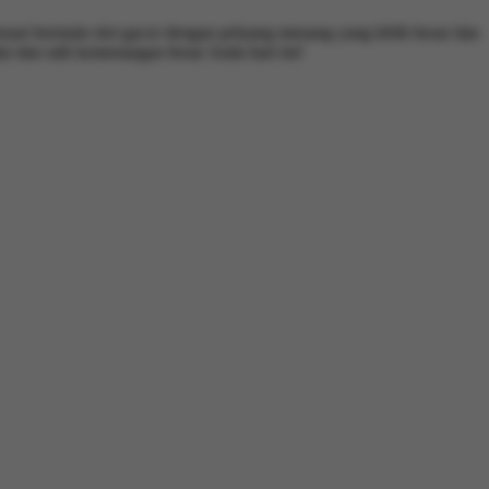
si bermain slot gacor dengan peluang menang yang lebih besar dan
 dan raih kemenangan besar Anda hari ini!