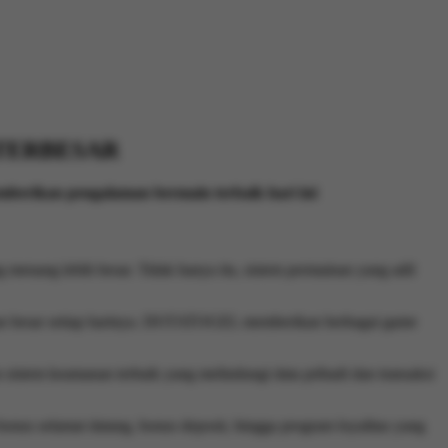
 TERBESAR
emberikan pengalaman bermain terbaik hari ini
menang lebih besar. Tidak hanya itu, sistem permainan yang adil
n besar setiap harinya. DOTATOGEL memberikan berbagai game
stem keamanan terbaik yang melindungi data pribadi dan transaksi
s selamat datang, bonus deposit, hingga program loyalitas yang