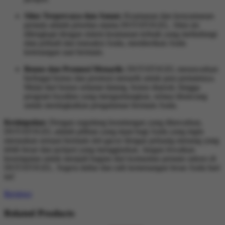
Situs Terpercaya dan Aman:
Keamanan dan kenyamanan
pemain adalah prioritas utama DOTATOGEL. Situs ini
dilengkapi dengan sistem keamanan terbaik yang melindungi
data pribadi dan transaksi Anda, memberikan Anda
ketenangan saat bermain.
Bonus dan Promosi Menarik:
DOTATOGEL menawarkan
berbagai bonus dan promosi menarik untuk para pemainnya.
Mulai dari bonus selamat datang, bonus deposit, hingga
program loyalitas yang menguntungkan, semua dirancang
untuk meningkatkan pengalaman bermain Anda.
Kesimpulan:
Dengan segudang keuntungan yang ditawarkan,
DOTATOGEL adalah pilihan yang tepat bagi Anda yang ingin
merasakan sensasi bermain slot gacor dengan peluang menang yang
lebih besar dan jackpot yang menggiurkan. Jangan lewatkan
kesempatan untuk menjadi bagian dari komunitas pemain sukses di
DOTATOGEL. Segera daftar dan raih kemenangan besar Anda hari
ini!
Reviews
Related Products