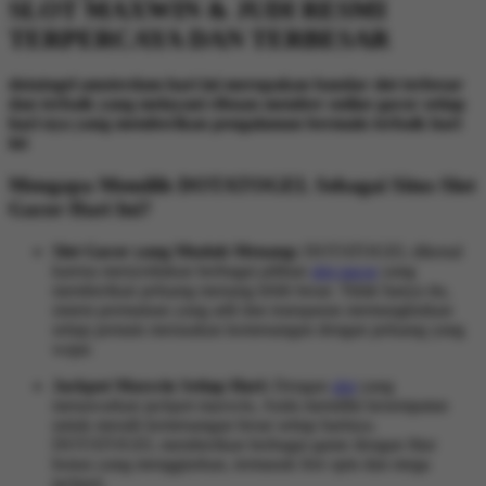
SLOT MAXWIN & JUDI RESMI
TERPERCAYA DAN TERBESAR
dotatogel amsterdam hari ini merupakan bandar slot terbesar
dan terbaik yang melayani ribuan member online gacor setiap
hari nya yang memberikan pengalaman bermain terbaik hari
ini
Mengapa Memilih DOTATOGEL Sebagai Situs Slot
Gacor Hari Ini?
Slot Gacor yang Mudah Menang:
DOTATOGEL dikenal
karena menyediakan berbagai pilihan
slot gacor
yang
memberikan peluang menang lebih besar. Tidak hanya itu,
sistem permainan yang adil dan transparan memungkinkan
setiap pemain merasakan kemenangan dengan peluang yang
wajar.
Jackpot Maxwin Setiap Hari:
Dengan
slot
yang
menawarkan jackpot maxwin, Anda memiliki kesempatan
untuk meraih kemenangan besar setiap harinya.
DOTATOGEL memberikan berbagai game dengan fitur
bonus yang menggiurkan, termasuk free spin dan mega
jackpot.