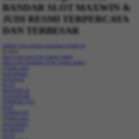
BANDAR SLOT MAXWIN &
JUDI RESMI TERPERCAYA
DAN TERBESAR
Jadilah yang pertama mengulas produk ini
In stock
Skip to the end of the images gallery
Skip to the beginning of the images gallery