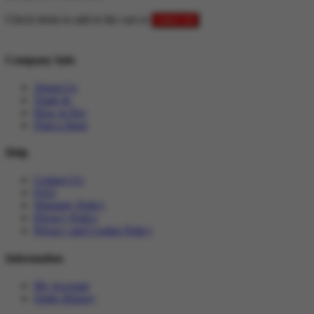
Check items to add to the cart or
select all
Company Info
About Us
Trade In
How to Pay
Find a Store
Help
Contact Us
FAQ
Warranty Policy
Privacy Policy
Privacy and Cookie Policy
Information
My Account
Order History