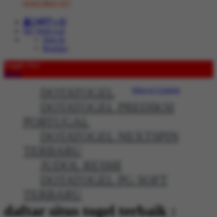
62 822-6025-7117
Cart
0
My Wish List
Sign In
Register
Toggle Nav
Menu
DOTATOGEL
Skip to Content
DOTATOGEL PREDIKSI
PORTUGAL
DOTATOGEL NEXTSPIN
TERBARU
JUDOL RESMI
DOTATOGEL PG SOFT
TERBARU
daftar situs togel terbaik :