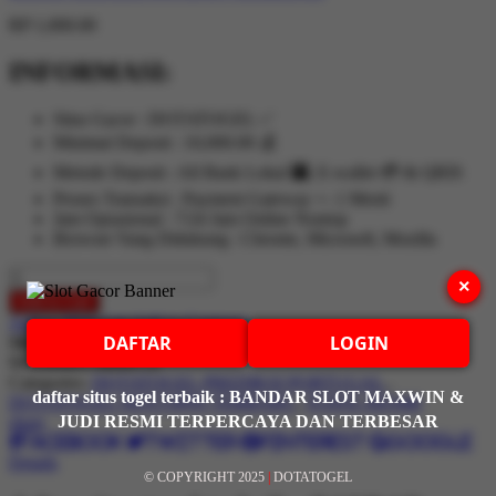
RP 1,000.00
INFORMASI:
Situs Gacor : DOTATOGEL ✅
Minimal Deposit : 10,000.00 💰
Metode Deposit : All Bank Lokal 🏧, E-wallet 💳 & QRIS
Proses Transaksi : Payment Gateway +- 1 Menit
Jam Oprasional : 7/24 Jam Online Nontop
Browser Yang Didukung : Chrome, Microsoft, Mozilla
×
Add to Cart
Add to Wish List
Add to Compare
DAFTAR
LOGIN
SKU
90NX04S1-M00FC0
Categories:
DOTATOGEL PREDIKSI PORTUGAL
,
daftar situs togel terbaik : BANDAR SLOT MAXWIN &
DOTATOGEL NEXTSPIN TERBARU
,
JUDOL RESMI
JUDI RESMI TERPERCAYA DAN TERBESAR
share
Facebook
Twitter
Pinterest
Google
Details
© COPYRIGHT 2025
|
DOTATOGEL