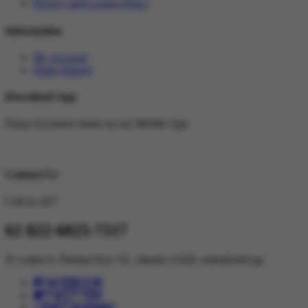
Privacy and Cookie Policy
Information
My Account
Order History
Download App
Enjoy Exclusive deals on our Mobile App
Contact Us
Call us 24/7
62 822-6025-7117
Jl. Letjen S. Parman Kav. 81, Jakarta 11420.
order@slot.ng
Facebook
Twitter
Instagram