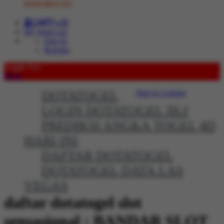
62 822-6025-7117
Cart
0
My Wish List
Sign In
Register
Toggle Nav
Menu
DOTATOGEL
Skip to Content
LOGIN DOTATOGEL JILI
PREDIKSI ANGKA TOGEL 4D
HARI INI
DAFTAR DOTATOGEL
DOTATOGEL DATA LAS
VEGAS
daftar dotatogel slot
sensasional : BANDAR SLOT