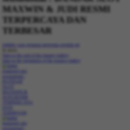
MAXWIN & JUDI RESMI
TERPERCAYA DAN
TERBESAR
Jadilah yang pertama mengulas produk ini
In stock
Skip to the end of the images gallery
Skip to the beginning of the images gallery