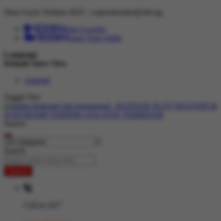
Situs Gacor Terbaru 2025 :
corporatesales@slot.ng
hidden
Store Locator
hidden
Track Your Order
Language
Default Store View
Android
Toggle Nav
Search
Search
Search
Call us 24/7