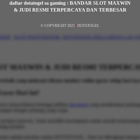
daftar dotatogel sa gaming : BANDAR SLOT MAXWIN
& JUDI RESMI TERPERCAYA DAN TERBESAR
© COPYRIGHT 2025
|
DOTATOGEL
WEEP
,
SLOT PASTI BAYAR
,
DOTATOGEL KELUARAN LAS V
AR SLOT MAXWIN & JUDI RESMI TERPER
 terbaik yang melayani ribuan member online gacor setiap hari n
acor Hari Ini?
na menyediakan berbagai pilihan
slot gacor
yang memberikan peluang 
angan dengan peluang yang wajar.
jackpot maxwin, Anda memiliki kesempatan untuk meraih kemenanga
mega jackpot.
n adalah prioritas utama DOTATOGEL. Situs ini dilengkapi dengan si