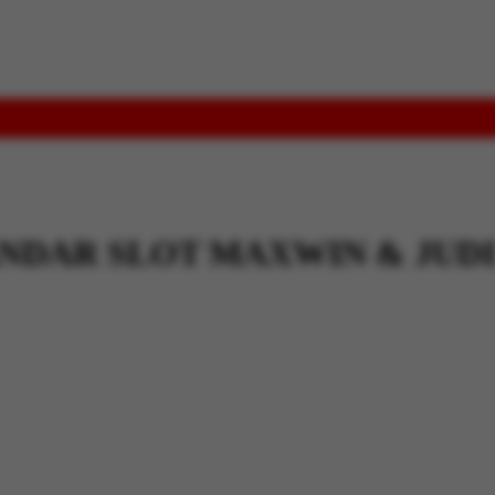
 ANGKA MAIN SINGAPORE 4D & S
 VEGAS MALAM INI
LINK DAFT
g : BANDAR SLOT MAXWIN & J