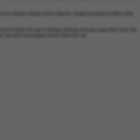
s selamat datang, bonus deposit, hingga program loyalitas yang
si bermain slot gacor dengan peluang menang yang lebih besar dan
 dan raih kemenangan besar Anda hari ini!