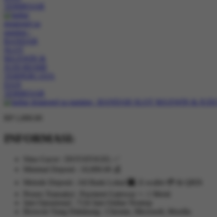
RP 1,000.00
INFORMASI:
Situs Gacor : DOTATOGEL ✅
Minimal Deposit : 10,000.00 💰
Metode Deposit : All Bank Lokal 🏧, E-wallet 💳 & QRIS
Proses Transaksi : Payment Gateway +- 1 Menit
Jam Oprasional : 7/24 Jam Online Nontop
Browser Yang Didukung : Chrome, Microsoft, Mozilla