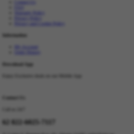
Contact Us
FAQ
Warranty Policy
Privacy Policy
Privacy and Cookie Policy
Information
My Account
Order History
Download App
Enjoy Exclusive deals on our Mobile App
Contact Us
Call us 24/7
62 822-6025-7117