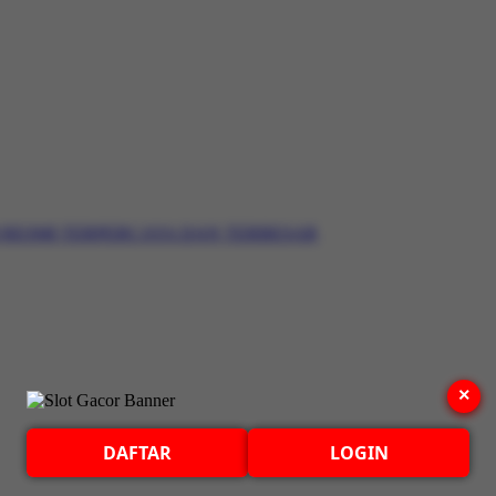
×
DAFTAR
LOGIN