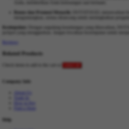
Anda, memberikan Anda ketenangan saat bermain.
Bonus dan Promosi Menarik:
DOTATOGEL menawarkan berbaga
menguntungkan, semua dirancang untuk meningkatkan pengal
Kesimpulan:
Dengan segudang keuntungan yang ditawarkan, DOTATOG
jackpot yang menggiurkan. Jangan lewatkan kesempatan untuk menja
Reviews
Related Products
Check items to add to the cart or
select all
Company Info
About Us
Trade In
How to Pay
Find a Store
Help