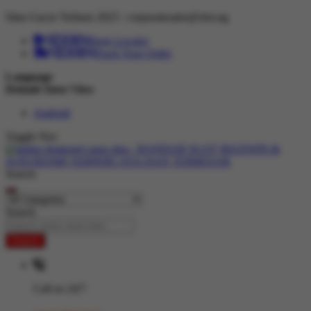
Situs Gacor Terbaru 2025 :
corporatesales@slot.ng
hidden
Store Locator
hidden
Track Your Order
Language
Default Store View
Android
Toggle Nav
Search
Search
Search
Call us 24/7