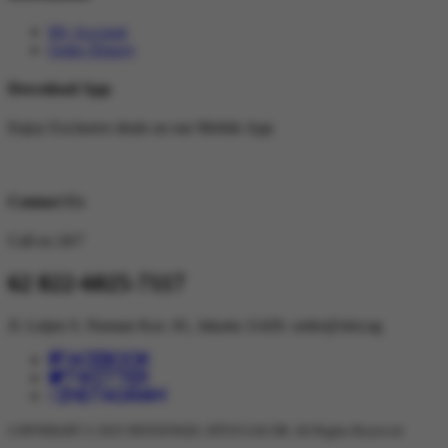
My Account
Order History
Download App
Enjoy Exclusive deals on our Mobile App
Contact Us
Call us 24/7
62 822-6025-7117
Jl. Letjen S. Parman Kav. 81, Jakarta 11420.
order@slot.ng
Facebook
Twitter
Instagram
COPYRIGHT © 2025 DOTATOGEL SITUS GACOR. All Rights Reserved