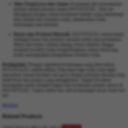
Situs Terpercaya dan Aman:
Keamanan dan kenyamanan
pemain adalah prioritas utama DOTATOGEL. Situs ini
dilengkapi dengan sistem keamanan terbaik yang melindungi
data pribadi dan transaksi Anda, memberikan Anda
ketenangan saat bermain.
Bonus dan Promosi Menarik:
DOTATOGEL menawarkan
berbagai bonus dan promosi menarik untuk para pemainnya.
Mulai dari bonus selamat datang, bonus deposit, hingga
program loyalitas yang menguntungkan, semua dirancang
untuk meningkatkan pengalaman bermain Anda.
Kesimpulan:
Dengan segudang keuntungan yang ditawarkan,
DOTATOGEL adalah pilihan yang tepat bagi Anda yang ingin
merasakan sensasi bermain slot gacor dengan peluang menang yang
lebih besar dan jackpot yang menggiurkan. Jangan lewatkan
kesempatan untuk menjadi bagian dari komunitas pemain sukses di
DOTATOGEL. Segera daftar dan raih kemenangan besar Anda hari
ini!
Reviews
Related Products
Check items to add to the cart or
select all