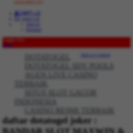
62 822-6025-7117
Cart
0
My Wish List
Sign In
Register
Toggle Nav
Menu
DOTATOGEL
Skip to Content
DOTATOGEL SDY POOLS
AGEN LIVE CASINO
TERBAIK
SITUS SLOT GACOR
INDONESIA
CASINO RESMI TERBAIK
daftar dotatogel joker :
BANDAR SLOT MAXWIN &