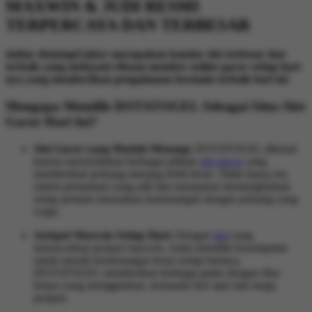
MAXWIN & JUDI RESMI
TERPERCAYA DAN TERBESAR
daftar dotatogel joker merupakan bandar slot terbesar dan
terbaik yang melayani ribuan member online gacor setiap hari
nya yang memberikan pengalaman bermain terbaik hari ini
Mengapa Memilih DOTATOGEL Sebagai Situs Slot
Gacor Hari Ini?
Slot Gacor yang Mudah Menang:
DOTATOGEL dikenal
karena menyediakan berbagai pilihan
slot gacor
yang
memberikan peluang menang lebih besar. Tidak hanya itu,
sistem permainan yang adil dan transparan memungkinkan
setiap pemain merasakan kemenangan dengan peluang yang
wajar.
Jackpot Maxwin Setiap Hari:
Dengan
slot
yang
menawarkan jackpot maxwin, Anda memiliki kesempatan
untuk meraih kemenangan besar setiap harinya.
DOTATOGEL memberikan berbagai game dengan fitur
bonus yang menggiurkan, termasuk free spin dan mega
jackpot.