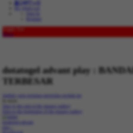
Cart
0
My Wish List
Sign In
Register
Toggle Nav
Menu
DOTATOGEL
ANALISIS 
DOTATOGEL KELUARAN BRAZ
dotatogel advant play : B
TERBESAR
Jadilah yang pertama mengulas produk ini
In stock
Skip to the end of the images gallery
Skip to the beginning of the images gallery