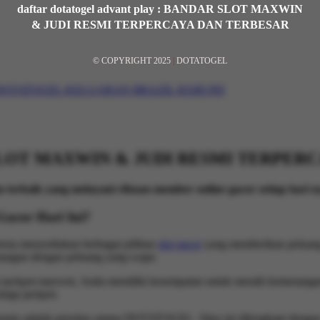
daftar dotatogel advant play : BANDAR SLOT MAXWIN
& JUDI RESMI TERPERCAYA DAN TERBESAR
© COPYRIGHT 2025
|
DOTATOGEL
DOTATOGEL KELUARAN BRAZIL HARI INI
NDAR SLOT MAXWIN & JUDI RESMI TERPE
an terbaik yang melayani ribuan member online gacor setiap hari
acor Hari Ini?
na menyediakan berbagai pilihan
slot gacor
yang memberikan peluang 
angan dengan peluang yang wajar.
jackpot maxwin, Anda memiliki kesempatan untuk meraih kemenanga
mega jackpot.
n adalah prioritas utama DOTATOGEL. Situs ini dilengkapi dengan si