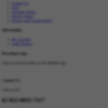
Contact Us
FAQ
Warranty Policy
Privacy Policy
Privacy and Cookie Policy
Information
My Account
Order History
Download App
Enjoy Exclusive deals on our Mobile App
Contact Us
Call us 24/7
62 822-6025-7117