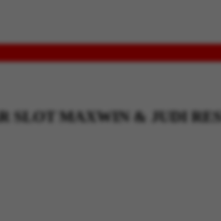
POLA TOGEL
4D SYDNEY HARI I
IL HARI INI
DOTATOGEL LIVE
ANDAR SLOT MAXWIN & JUDI 