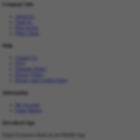
Company Info
About Us
Trade In
How to Pay
Find a Store
Help
Contact Us
FAQ
Warranty Policy
Privacy Policy
Privacy and Cookie Policy
Information
My Account
Order History
Download App
Enjoy Exclusive deals on our Mobile App