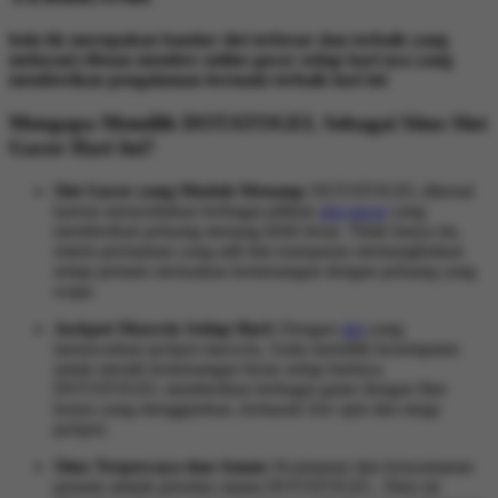
bola hk merupakan bandar slot terbesar dan terbaik yang
melayani ribuan member online gacor setiap hari nya yang
memberikan pengalaman bermain terbaik hari ini
Mengapa Memilih DOTATOGEL Sebagai Situs Slot
Gacor Hari Ini?
Slot Gacor yang Mudah Menang:
DOTATOGEL dikenal
karena menyediakan berbagai pilihan
slot gacor
yang
memberikan peluang menang lebih besar. Tidak hanya itu,
sistem permainan yang adil dan transparan memungkinkan
setiap pemain merasakan kemenangan dengan peluang yang
wajar.
Jackpot Maxwin Setiap Hari:
Dengan
slot
yang
menawarkan jackpot maxwin, Anda memiliki kesempatan
untuk meraih kemenangan besar setiap harinya.
DOTATOGEL memberikan berbagai game dengan fitur
bonus yang menggiurkan, termasuk free spin dan mega
jackpot.
Situs Terpercaya dan Aman:
Keamanan dan kenyamanan
pemain adalah prioritas utama DOTATOGEL. Situs ini