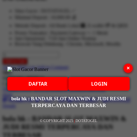
Situs Gacor : DOTATOGEL ✅
Minimal Deposit : 10,000.00 💰
Metode Deposit : All Bank Lokal 🏧, E-wallet 💳 & QRIS
Proses Transaksi : Payment Gateway +- 1 Menit
Jam Oprasional : 7/24 Jam Online Nontop
Browser Yang Didukung : Chrome, Microsoft, Mozilla
Add to Cart
Add to Wish List
Add to Compare
×
SKU
90NX04S1-M00FC0
DAFTAR
LOGIN
Categories:
SLOT PRAGMATIC PLAY
,
BANDAR SLOT
TEPRECAYA
,
DOTATOGEL PREDIKSI BRAZIL
share
bola hk : BANDAR SLOT MAXWIN & JUDI RESMI
Facebook
Twitter
Pinterest
Google
TERPERCAYA DAN TERBESAR
Details
bola hk : BANDAR SLOT MAXWIN &
© COPYRIGHT 2025
|
DOTATOGEL
JUDI RESMI TERPERCAYA DAN
TERBESAR