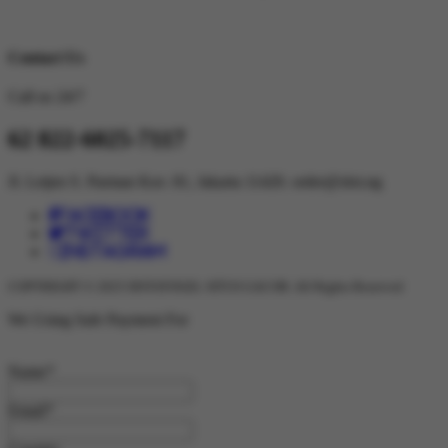
Contact Us
Call us 24/7
62 822-6025-7117
Jl. Letjen S. Parman Kav. 81, Jakarta 11420.
order@slot.ng
Facebook
Twitter
Instagram
COPYRIGHT © 2025 DOTATOGEL SITUS GACOR. All Rights Reserved
We Using Safe Payment For
Name
*
Email
*