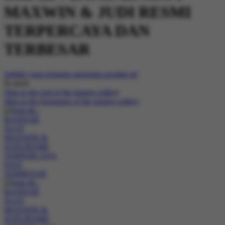
MAXWIN & JUDI RESMI
TERPERCAYA DAN
TERBESAR
Jadilah yang pertama mengulas produk ini
In stock
Skip to the end of the images gallery
Skip to the beginning of the images gallery