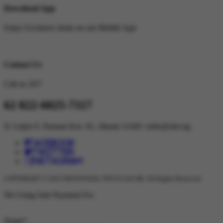
Download App
Enjoy Exclusive deals on our Mobile App
Contact Us
Call us 24/7
62 822-6025-7117
Jl. Letjen S. Parman Kav. 81, Jakarta 11420.
order@slot.ng
Facebook
Twitter
Instagram
COPYRIGHT © 2025 DOTATOGEL SITUS GACOR. All Rights Reserved
We Using Safe Payment For
Name
*