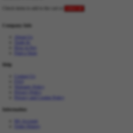
Check items to add to the cart or
select all
Company Info
About Us
Trade In
How to Pay
Find a Store
Help
Contact Us
FAQ
Warranty Policy
Privacy Policy
Privacy and Cookie Policy
Information
My Account
Order History