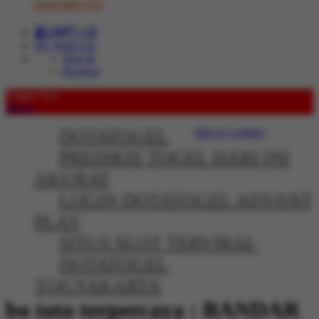
62 822-6025-7117
Cart
0
My Wish List
Sign In
Register
Toggle Nav
Menu
DOTATOGEL
Skip to Content
PREDIKSI TOGEL HARI INI
AKURAT
LOGIN DOTATOGEL ADVANT
PLAY
SITUS SLOT TERVIRAL
DOTATOGEL
YOGYAKARTA
bo toto terpercaya : BANDAR