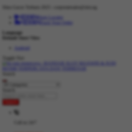
Situs Gacor Terbaru 2025 :
corporatesales@slot.ng
hidden
Store Locator
hidden
Track Your Order
Language
Default Store View
Android
Toggle Nav
Search
Search
Search
Call us 24/7