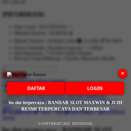
RP 1,000.00
INFORMASI:
Situs Gacor : DOTATOGEL ✅
Minimal Deposit : 10,000.00 💰
Metode Deposit : All Bank Lokal 🏧, E-wallet 💳 & QRIS
Proses Transaksi : Payment Gateway +- 1 Menit
Jam Oprasional : 7/24 Jam Online Nontop
Browser Yang Didukung : Chrome, Microsoft, Mozilla
×
Add to Cart
Add to Wish List
Add to Compare
SKU
DAFTAR
LOGIN
90NX04S1-M00FC0
Categories:
SLOT PRAGMATIC ONLINE TERBAIK
,
PREDIKSI TOGEL PLATINUM
,
DOTATOGEL KENDARI
bo slot terpercaya : BANDAR SLOT MAXWIN & JUDI
share
RESMI TERPERCAYA DAN TERBESAR
Facebook
Twitter
Pinterest
Google
Details
© COPYRIGHT 2025
|
DOTATOGEL
bo slot terpercaya : BANDAR SLOT