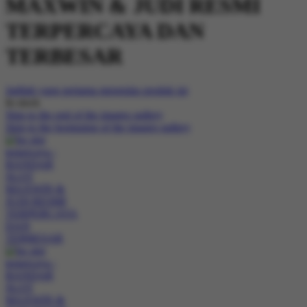
MAXWIN & JUDI RESMI
TERPERCAYA DAN
TERBESAR
Jadilah yang pertama mengulas produk ini
In stock
Skip to the end of the images gallery
Skip to the beginning of the images gallery