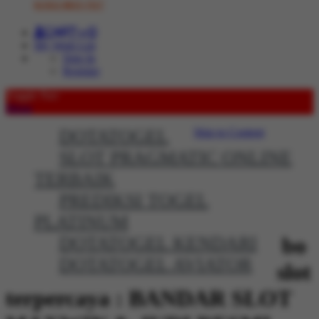
62 822-6025-7117
Cart
0
My Wish List
Sign In
Register
Toggle Nav
Menu
DOTATOGEL
Skip to Content
SLOT PRAGMATIC ONLINE
TERBAIK
PREDIKSI TOGEL
PLATINUM
DOTATOGEL KENDARI
bo
DOTATOGEL AVIATOR
slot
terpercaya : BANDAR SLOT