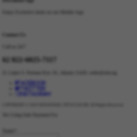
Download App
Enjoy Exclusive deals on our Mobile App
Contact Us
Call us 24/7
62 822-6025-7117
Jl. Letjen S. Parman Kav. 81, Jakarta 11420.
order@slot.ng
Facebook
Twitter
Instagram
COPYRIGHT © 2025 DOTATOGEL SITUS GACOR. All Rights Reserved
We Using Safe Payment For
Name
*