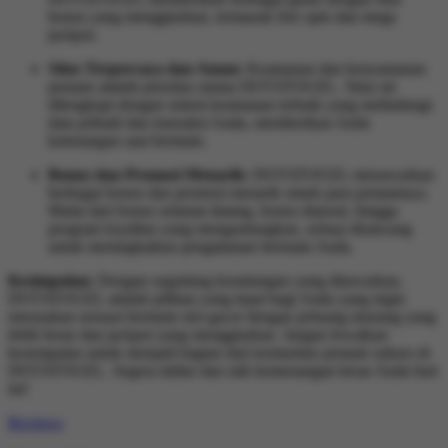
bonus yang menggiurkan, termasuk free spin dan mega
jackpot.
Situs Terpercaya dan Aman:
Keamanan dan kenyamanan
pemain adalah prioritas utama DOTATOGEL. Situs ini
dilengkapi dengan sistem keamanan terbaik yang melindungi
data pribadi dan transaksi Anda, memberikan Anda
ketenangan saat bermain.
Bonus dan Promosi Menarik:
DOTATOGEL menawarkan
berbagai bonus dan promosi menarik untuk para pemainnya.
Mulai dari bonus selamat datang, bonus deposit, hingga
program loyalitas yang menguntungkan, semua dirancang
untuk meningkatkan pengalaman bermain Anda.
Kesimpulan:
Dengan segudang keuntungan yang ditawarkan,
DOTATOGEL adalah pilihan yang tepat bagi Anda yang ingin
merasakan sensasi bermain slot gacor dengan peluang menang yang
lebih besar dan jackpot yang menggiurkan. Jangan lewatkan
kesempatan untuk menjadi bagian dari komunitas pemain sukses di
DOTATOGEL. Segera daftar dan raih kemenangan besar Anda hari
ini!
Reviews