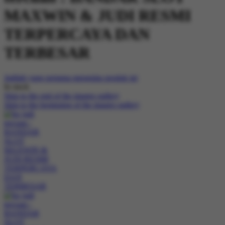
MAXWIN & JUDI RESMI
TERPERCAYA DAN
TERBESAR
Jadilah yang pertama mengulas produk ini
In stock
Skip to the end of the images gallery
Skip to the beginning of the images gallery