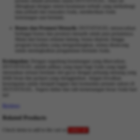
pemain adalah prioritas utama DOTATOGEL. Situs ini
dilengkapi dengan sistem keamanan terbaik yang melindungi
data pribadi dan transaksi Anda, memberikan Anda
ketenangan saat bermain.
Bonus dan Promosi Menarik:
DOTATOGEL menawarkan
berbagai bonus dan promosi menarik untuk para pemainnya.
Mulai dari bonus selamat datang, bonus deposit, hingga
program loyalitas yang menguntungkan, semua dirancang
untuk meningkatkan pengalaman bermain Anda.
Kesimpulan:
Dengan segudang keuntungan yang ditawarkan,
DOTATOGEL adalah pilihan yang tepat bagi Anda yang ingin
merasakan sensasi bermain slot gacor dengan peluang menang yang
lebih besar dan jackpot yang menggiurkan. Jangan lewatkan
kesempatan untuk menjadi bagian dari komunitas pemain sukses di
DOTATOGEL. Segera daftar dan raih kemenangan besar Anda hari
ini!
Reviews
Related Products
Check items to add to the cart or
select all