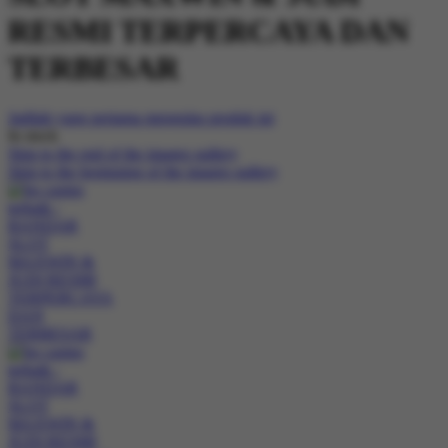
RESMI TERPERCAYA DAN
TERBESAR
Jadilah yang pertama mengulas produk ini
In stock
Skip to the end of the images gallery
Skip to the beginning of the images gallery