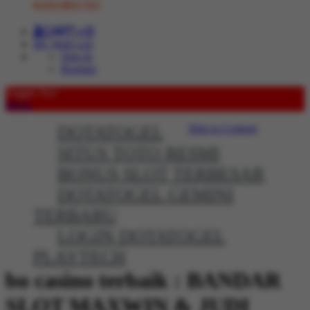
62 822-6025-7117
Cart
0
My Wish List
Sign In
Register
Toggle Nav
Menu
DOTATOGEL
Skip to Content
SITUS TOTO RESMI
BONUS SLOT TERBESAR
DOTATOGEL GEMINI
TERBARU
LOGIN DOTATOGEL
PLAYTECH
bo casino terbaik : BANDAR
SLOT MAXWIN & JUDI