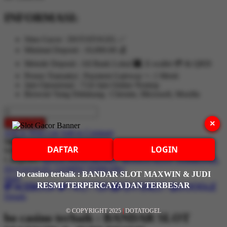
INFORMASI:
Situs Gacor : DOTATOGEL ✅
Minimal Deposit : 10,000.00 💰
Metode Deposit : All Bank Lokal 🏧, E-wallet 💳 & QRIS
Proses Transaksi : Payment Gateway +- 1 Menit
Jam Oprasional : 7/24 Jam Online Nontop
Browser Yang Didukung : Chrome, Microsoft, Mozilla
×
Add to Cart
Add to Wish List
Add to Compare
SKU
DAFTAR
LOGIN
90NX04S1-M00FC0
Categories:
SITUS TOTO RESMI
,
BONUS SLOT TERBESAR
,
DOTATOGEL GEMINI TERBARU
bo casino terbaik : BANDAR SLOT MAXWIN & JUDI
share
RESMI TERPERCAYA DAN TERBESAR
Facebook
Twitter
Pinterest
Google
Details
© COPYRIGHT 2025
|
DOTATOGEL
bo casino terbaik : BANDAR SLOT