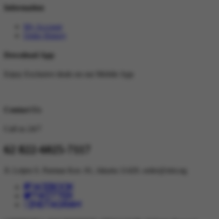
Information
My Account
Order History
Download App
Enjoy Exclusive deals on our Mobile App
Contact Us
Call us 24/7
62 822-6025-7117
Jl. Letjen S. Parman Kav. 81, Jakarta 11420.
order@slot.ng
Facebook
Twitter
Instagram