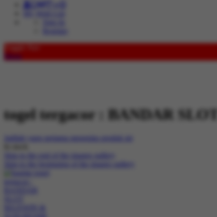
Cart
0
My Wish List
Sign In
Register
Toggle Nav
Menu
DOTATOGEL
PREDIKSI 
DOTATOGEL KELUARAN TOKY
togel tergacor : BANDAR 
Jadilah yang pertama mengulas produk ini
In stock
Skip to the end of the images gallery
Skip to the beginning of the images gallery