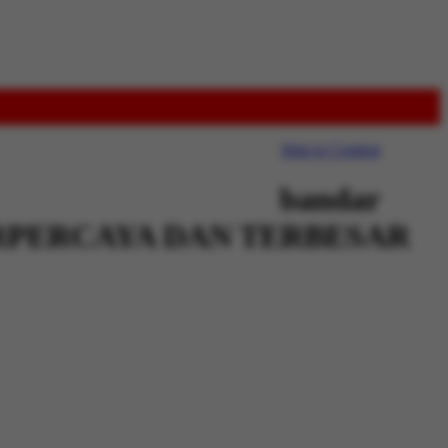
LUARAN SHANGHAI
Skip to Content
 TOGEL BERHADIAH
bandar
TERPERCAYA DAN TERBESAR