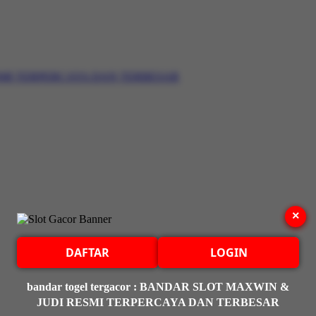
×
DAFTAR
LOGIN
bandar togel tergacor : BANDAR SLOT MAXWIN &
JUDI RESMI TERPERCAYA DAN TERBESAR