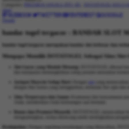
Categories:
PREDIKSI ANGKA JITU 4D
,
DOTATOGEL KELUA
share
Facebook
Twitter
Pinterest
Google
Details
bandar togel tergacor : BANDAR S
bandar togel tergacor merupakan bandar slot terbesar dan terb
Mengapa Memilih DOTATOGEL Sebagai Situs Slot G
Slot Gacor yang Mudah Menang:
DOTATOGEL dikenal kare
dan transparan memungkinkan setiap pemain merasakan kemen
Jackpot Maxwin Setiap Hari:
Dengan
slot
yang menawarkan 
dengan fitur bonus yang menggiurkan, termasuk free spin dan 
Situs Terpercaya dan Aman:
Keamanan dan kenyamanan pemai
Anda, memberikan Anda ketenangan saat bermain.
Bonus dan Promosi Menarik:
DOTATOGEL menawarkan berbaga
menguntungkan, semua dirancang untuk meningkatkan pengal
Kesimpulan:
Dengan segudang keuntungan yang ditawarkan, DOTATOG