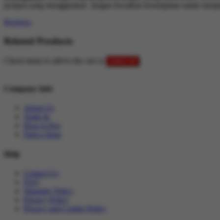
jackpot yang menggiurkan. Jangan lewatkan kesempatan untuk menja
Reviews
Related Products
Check items to add to the cart or
select all
Company Info
About Us
Trade In
How to Pay
Find a Store
Help
Contact Us
FAQ
Warranty Policy
Privacy Policy
Privacy and Cookie Policy