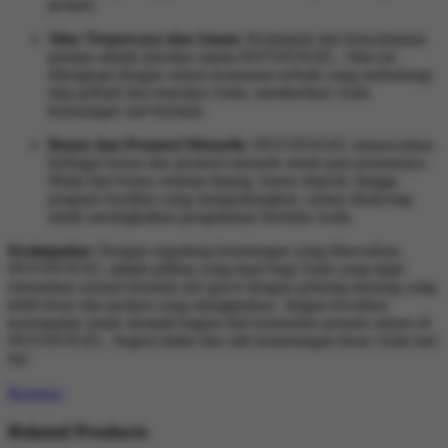
jackpot.
Situs Terpercaya dan Aman:
Keamanan dan kenyamanan
pemain adalah prioritas utama DOTATOGEL. Situs ini
dilengkapi dengan sistem keamanan terbaik yang melindungi
data pribadi dan transaksi Anda, memberikan Anda
ketenangan saat bermain.
Bonus dan Promosi Menarik:
DOTATOGEL menawarkan
berbagai bonus dan promosi menarik untuk para pemainnya.
Mulai dari bonus selamat datang, bonus deposit, hingga
program loyalitas yang menguntungkan, semua dirancang
untuk meningkatkan pengalaman bermain Anda.
Kesimpulan:
Dengan segudang keuntungan yang ditawarkan,
DOTATOGEL adalah pilihan yang tepat bagi Anda yang ingin
merasakan sensasi bermain slot gacor dengan peluang menang yang
lebih besar dan jackpot yang menggiurkan. Jangan lewatkan
kesempatan untuk menjadi bagian dari komunitas pemain sukses di
DOTATOGEL. Segera daftar dan raih kemenangan besar Anda hari
ini!
Reviews
Related Products