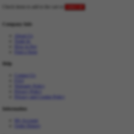
Check items to add to the cart or
select all
Company Info
About Us
Trade In
How to Pay
Find a Store
Help
Contact Us
FAQ
Warranty Policy
Privacy Policy
Privacy and Cookie Policy
Information
My Account
Order History