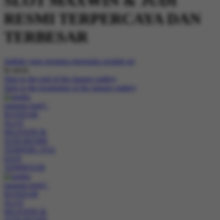
SLOT MAXWIN & JUDI
RESMI TERPERCAYA DAN
TERBESAR
Jadilah yang pertama mengulas produk ini
In stock
Skip to the end of the images gallery
Skip to the beginning of the images gallery