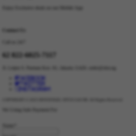
Enjoy Exclusive deals on our Mobile App
Contact Us
Call us 24/7
62 822-6025-7117
Jl. Letjen S. Parman Kav. 81, Jakarta 11420.
order@slot.ng
Facebook
Twitter
Instagram
COPYRIGHT © 2025 DOTATOGEL SITUS GACOR. All Rights Reserved
We Using Safe Payment For
Name
*