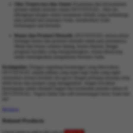
Situs Terpercaya dan Aman:
Keamanan dan kenyamanan
pemain adalah prioritas utama DOTATOGEL. Situs ini
dilengkapi dengan sistem keamanan terbaik yang melindungi
data pribadi dan transaksi Anda, memberikan Anda
ketenangan saat bermain.
Bonus dan Promosi Menarik:
DOTATOGEL menawarkan
berbagai bonus dan promosi menarik untuk para pemainnya.
Mulai dari bonus selamat datang, bonus deposit, hingga
program loyalitas yang menguntungkan, semua dirancang
untuk meningkatkan pengalaman bermain Anda.
Kesimpulan:
Dengan segudang keuntungan yang ditawarkan,
DOTATOGEL adalah pilihan yang tepat bagi Anda yang ingin
merasakan sensasi bermain slot gacor dengan peluang menang yang
lebih besar dan jackpot yang menggiurkan. Jangan lewatkan
kesempatan untuk menjadi bagian dari komunitas pemain sukses di
DOTATOGEL. Segera daftar dan raih kemenangan besar Anda hari
ini!
Reviews
Related Products
Check items to add to the cart or
select all