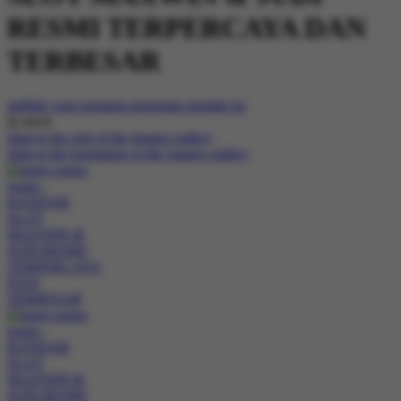
RESMI TERPERCAYA DAN
TERBESAR
Jadilah yang pertama mengulas produk ini
In stock
Skip to the end of the images gallery
Skip to the beginning of the images gallery