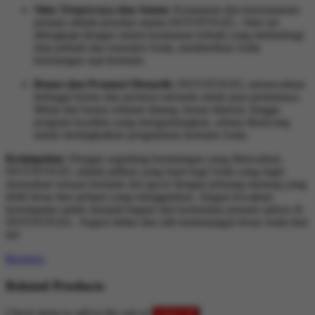
Situs Terpercaya dan Aman:
Keamanan dan kenyamanan
pemain adalah prioritas utama DOTATOGEL. Situs ini
dilengkapi dengan sistem keamanan terbaik yang melindungi
data pribadi dan transaksi Anda, memberikan Anda
ketenangan saat bermain.
Bonus dan Promosi Menarik:
DOTATOGEL menawarkan
berbagai bonus dan promosi menarik untuk para pemainnya.
Mulai dari bonus selamat datang, bonus deposit, hingga
program loyalitas yang menguntungkan, semua dirancang
untuk meningkatkan pengalaman bermain Anda.
Kesimpulan:
Dengan segudang keuntungan yang ditawarkan,
DOTATOGEL adalah pilihan yang tepat bagi Anda yang ingin
merasakan sensasi bermain slot gacor dengan peluang menang yang
lebih besar dan jackpot yang menggiurkan. Jangan lewatkan
kesempatan untuk menjadi bagian dari komunitas pemain sukses di
DOTATOGEL. Segera daftar dan raih kemenangan besar Anda hari
ini!
Reviews
Related Products
Check items to add to the cart or
select all