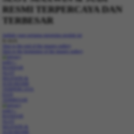
RESMI TERPERCAYA DAN
TERBESAR
Jadilah yang pertama mengulas produk ini
In stock
Skip to the end of the images gallery
Skip to the beginning of the images gallery