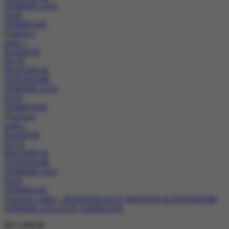
RP 1,000.00