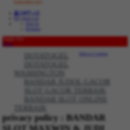
62 822-6025-7117
Cart
0
My Wish List
Sign In
Register
Toggle Nav
Menu
DOTATOGEL
Skip to Content
DOTATOGEL
WASHINGTON
BANDAR JUDOL GACOR
SLOT GACOR TERBAIK
BANDAR SLOT ONLINE
TERBAIK
privacy policy : BANDAR
SLOT MAXWIN & JUDI