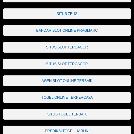
SITUS ZEUS
BANDAR SLOT ONLINE PRAGMATIC
SITUS SLOT TERGACOR
SITUS SLOT TERGACOR
AGEN SLOT ONLINE TERBAIK
TOGEL ONLINE TERPERCAYA
SITUS TOGEL TERBAIK
PREDIKSI TOGEL HARI INI