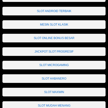
SLOT ANDROID TERBAIK
MESIN SLOT KLASIK
SLOT ONLINE BONUS BESAR
JACKPOT SLOT PROGRESIF
SLOT MICROGAMING
SLOT HABANERO
SLOT MAXWIN
SLOT MUDAH MENANG