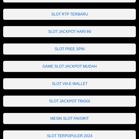
SLOT RTP TERBARU
SLOT JACKPOT HARI INI
SLOT FREE SPIN
GAME SLOT JACKPOT MUDAH
SLOT VIA E-WALLET
SLOT JACKPOT TINGGI
MESIN SLOT FAVORIT
SLOT TERPOPULER 2024