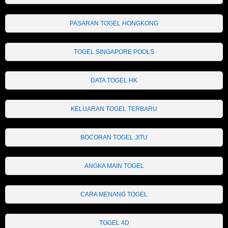
PASARAN TOGEL HONGKONG
TOGEL SINGAPORE POOLS
DATA TOGEL HK
KELUARAN TOGEL TERBARU
BOCORAN TOGEL JITU
ANGKA MAIN TOGEL
CARA MENANG TOGEL
TOGEL 4D