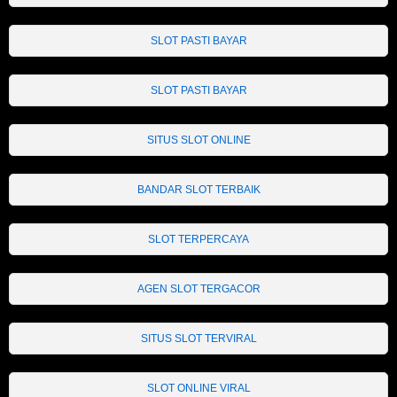
SLOT PASTI BAYAR
SLOT PASTI BAYAR
SITUS SLOT ONLINE
BANDAR SLOT TERBAIK
SLOT TERPERCAYA
AGEN SLOT TERGACOR
SITUS SLOT TERVIRAL
SLOT ONLINE VIRAL