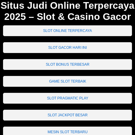
Situs Judi Online Terpercaya
2025 – Slot & Casino Gacor
SLOT ONLINE TERPERCAYA
SLOT GACOR HARI INI
SLOT BONUS TERBESAR
GAME SLOT TERBAIK
SLOT PRAGMATIC PLAY
SLOT JACKPOT BESAR
MESIN SLOT TERBARU