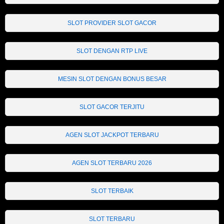
SLOT PROVIDER SLOT GACOR
SLOT DENGAN RTP LIVE
MESIN SLOT DENGAN BONUS BESAR
SLOT GACOR TERJITU
AGEN SLOT JACKPOT TERBARU
AGEN SLOT TERBARU 2026
SLOT TERBAIK
SLOT TERBARU