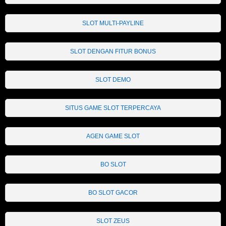
SLOT MULTI-PAYLINE
SLOT DENGAN FITUR BONUS
SLOT DEMO
SITUS GAME SLOT TERPERCAYA
AGEN GAME SLOT
BO SLOT
BO SLOT GACOR
SLOT ZEUS