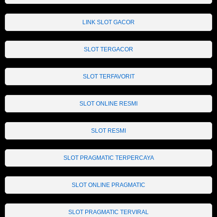
LINK SLOT GACOR
SLOT TERGACOR
SLOT TERFAVORIT
SLOT ONLINE RESMI
SLOT RESMI
SLOT PRAGMATIC TERPERCAYA
SLOT ONLINE PRAGMATIC
SLOT PRAGMATIC TERVIRAL