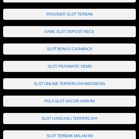
PROVIDER SLOT TERBAIK
GAME SLOT DEPOSIT KECIL
SLOT BONUS CASHBACK
SLOT PRAGMATIC DEMO
SLOT ONLINE TERPERCAYA INDONESIA
POLA SLOT GACOR HARI INI
SLOT UANG ASLI TERPERCAYA
SLOT TERBAIK MALAM INI