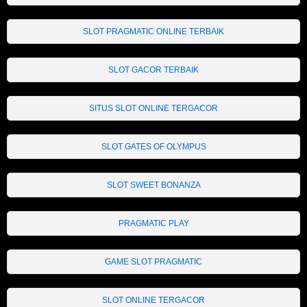
SLOT PRAGMATIC ONLINE TERBAIK
SLOT GACOR TERBAIK
SITUS SLOT ONLINE TERGACOR
SLOT GATES OF OLYMPUS
SLOT SWEET BONANZA
PRAGMATIC PLAY
GAME SLOT PRAGMATIC
SLOT ONLINE TERGACOR