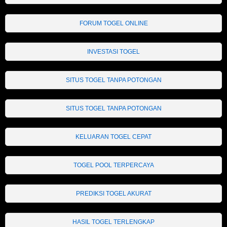
FORUM TOGEL ONLINE
INVESTASI TOGEL
SITUS TOGEL TANPA POTONGAN
SITUS TOGEL TANPA POTONGAN
KELUARAN TOGEL CEPAT
TOGEL POOL TERPERCAYA
PREDIKSI TOGEL AKURAT
HASIL TOGEL TERLENGKAP