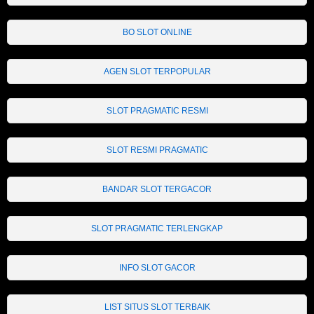
BO SLOT ONLINE
AGEN SLOT TERPOPULAR
SLOT PRAGMATIC RESMI
SLOT RESMI PRAGMATIC
BANDAR SLOT TERGACOR
SLOT PRAGMATIC TERLENGKAP
INFO SLOT GACOR
LIST SITUS SLOT TERBAIK