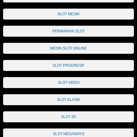
SLOT MESIN
PERMAINAN SLOT
MESIN SLOT ONLINE
SLOT PROGRESIF
SLOT VIDEO
SLOT KLASIK
SLOT 3D
SLOT MEGAWAYS